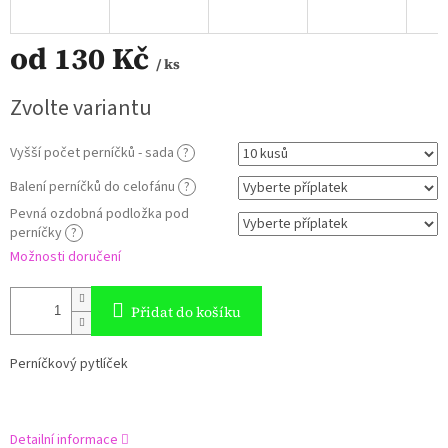
od
130 Kč
/ ks
Měrná
Zvolte variantu
cena:
Vyšší počet perníčků - sada
?
Balení perníčků do celofánu
?
Pevná ozdobná podložka pod
perníčky
?
Možnosti doručení
Přidat do košíku
Perníčkový pytlíček
Detailní informace