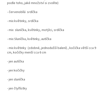
podle toho, jaké množství si zvolíte)
- červenobílá srdíčka
- mix květinky, srdíčka
- mix sluníčka, květinky, motýlci, srdíčka
- mix Sluníčka, květinky, autíčka
- mix květinky (zdobné, jednodušší balení) , kočička větší cca 9
cm, kočičky menší cca 6 cm
- jen autíčka
- jen kočičky
- jen sluníčka
- jen čtyřlístky