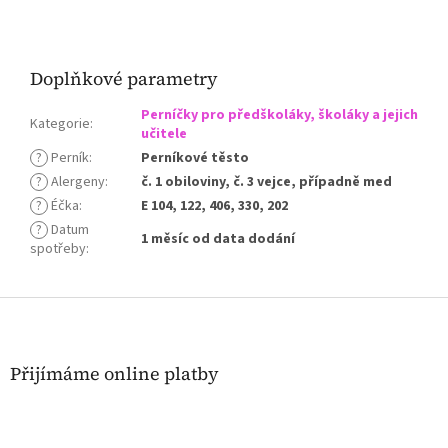
Doplňkové parametry
Perníčky pro předškoláky, školáky a jejich
Kategorie
:
učitele
?
Perník
:
Perníkové těsto
?
Alergeny
:
č. 1 obiloviny, č. 3 vejce, případně med
?
Éčka
:
E 104, 122, 406, 330, 202
?
Datum
1 měsíc od data dodání
spotřeby
:
Z
á
p
a
Přijímáme online platby
t
í