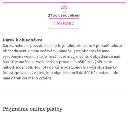
S
1
3
t
O
r
27
položek celkem
v
á
l
NAHORU
n
á
k
o
d
v
a
Dárek k objednávce
á
c
Dárek, někdo si povzdechne no to je toho, ale tak to v případě tohoto
n
í
obchodu není. V mém voňavém krámečku jste obdarováni mnou
í
p
vyrobenými věcmi, a to je myslím velmi výjimečné. K objednávce nad
r
500 Kč je možno si zvolit dárek v procesu "košík". Na výběr máte
v
několik možností. Hodnota dárků je odstupňována výší objednávky .
k
Dobrá zpráva je, že i ten, kdo objedná zboží do 500 Kč dostane ode
y
mne dárek dle mého výběru.
v
ý
Z
p
á
i
p
s
a
Přijímáme online platby
u
t
í