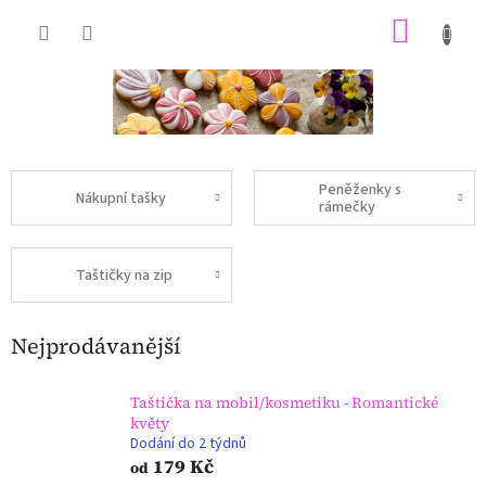
Přejít
NÁKU
na
obsah
KOŠÍK
Peněženky s
Nákupní tašky
rámečky
Taštičky na zip
Nejprodávanější
Taštička na mobil/kosmetiku - Romantické
květy
Dodání do 2 týdnů
179 Kč
od