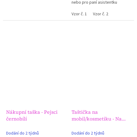
nebo pro paní asistentku
Vzor č. 1
Vzor č. 2
Nákupní taška - Pejsci
Taštička na
černobílí
mobil/kosmetiku - Na
louce
Dodání do 2 týdnů
Dodání do 2 týdnů