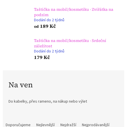
Taštička na mobil/kosmetiku - Zvířátka na
podzim
Dodání do 2 týdnů
189 Kč
od
Taštička na mobil/kosmetiku - Srdeční
záležitost
Dodání do 2 týdnů
179 Kč
Na ven
Do kabelky, přes rameno, na nákup nebo výlet
Ř
a
Doporučujeme
Nejlevnější
Nejdražší
Nejprodávanější