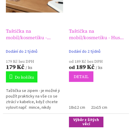
Taštička na
Taštička na
mobil/kosmetiku -
mobil/kosmetiku - Husy
Srdeční záležitost
nad krajinou
Dodání do 2 týdnů
Dodání do 2 týdnů
179 Kč bez DPH
od 189 Kč bez DPH
179 Kč
189 Kč
od
/ ks
/ ks
DETAIL
Do košíku
Taštička se zipem - je možné ji
použít prakticky na vše co se
ztrácí v kabelce, když chcete
vylovit např. mince, nikdy
18x12 cm
21x15 cm
nejsou po ruce.
Výběr z šitých
věcí