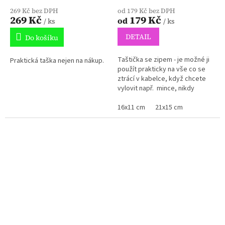
269 Kč bez DPH
od 179 Kč bez DPH
269 Kč
179 Kč
od
/ ks
/ ks
DETAIL
Do košíku
Taštička se zipem - je možné ji
Praktická taška nejen na nákup.
použít prakticky na vše co se
ztrácí v kabelce, když chcete
vylovit např. mince, nikdy
nejsou po ruce.
16x11 cm
21x15 cm