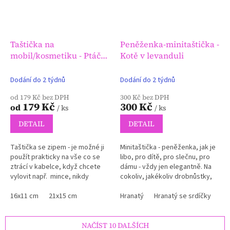
Taštička na
Peněženka-minitaštička -
mobil/kosmetiku - Ptáčci
Kotě v levanduli
a jahůdky
Dodání do 2 týdnů
Dodání do 2 týdnů
od 179 Kč bez DPH
300 Kč bez DPH
179 Kč
300 Kč
od
/ ks
/ ks
DETAIL
DETAIL
Taštička se zipem - je možné ji
Minitaštička - peněženka, jak je
použít prakticky na vše co se
libo, pro dítě, pro slečnu, pro
ztrácí v kabelce, když chcete
dámu - vždy jen elegantně. Na
vylovit např. mince, nikdy
cokoliv, jakékoliv drobnůstky,
nejsou po ruce.
aby se v kabelce neztrácely a
16x11 cm
21x15 cm
byly vždy po ruce.
Hranatý
Hranatý se srdíčky
NAČÍST 10 DALŠÍCH