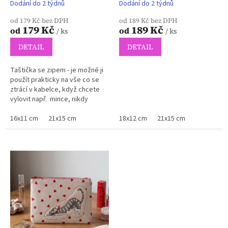
Dodání do 2 týdnů
Dodání do 2 týdnů
od 179 Kč bez DPH
od 189 Kč bez DPH
179 Kč
189 Kč
od
od
/ ks
/ ks
DETAIL
DETAIL
Taštička se zipem - je možné ji
použít prakticky na vše co se
ztrácí v kabelce, když chcete
vylovit např. mince, nikdy
nejsou po ruce.
16x11 cm
21x15 cm
18x12 cm
21x15 cm