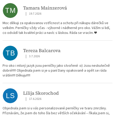
ý
p
Tamara Mainzerová
TM
i
|
19.7.2026
Hodnocení obchodu je 5 z 5 hvězdiček.
s
h
Moc děkuji za opakovanou vstřícnost a ochotu při nákupu dárečků ve
velkém. Perníčky vždy včas - výborné i nádherné pro oko. Vážím si lidí,
o
co odvádí tak kvalitní práci a navíc s láskou. Ráda se vracím. ❤️
d
n
o
Tereza Balcarova
c
TB
|
e
3.7.2026
Hodnocení obchodu je 5 z 5 hvězdiček.
n
Pro oko i mlsný jazyk jsou perníčky jako stvořené :o) Jsou neskutečně
í
dobré!!!!! Objednala jsem si je u paní Dany opakovaně a opět se ráda
vrátím!!!! Děkuju!!!!!
Lilija Skorochod
LS
|
17.6.2026
Hodnocení obchodu je 5 z 5 hvězdiček.
Objednala jsem si u vás personalizované perníčky ve tvaru zmrzliny.
Přiznávám, že jsem do toho šla bez větších očekávání – říkala jsem si,