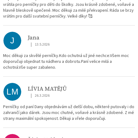
vrátila pro perníčky pro děti do školky. Jsou krásně zdobené, voňavé a
hlavně bleskově upečené. Moc děkuji za milé překvapení. Ráda se brzy
vrátím pro další svatební perníčky. Velké díky! 🥰
Jana
J
|
13.5.2026
Hodnocení obchodu je 5 z 5 hvězdiček.
Moc děkuji za skvělé perníčky.Kdo ochutná už jiné nechce.Všem moc
doporučuji objednat tu nádheru a dobrotu.Paní velice milá a
ochotná.Vše super zabaleno.
LÍVIA MATĚJŮ
LM
|
26.3.2026
Hodnocení obchodu je 5 z 5 hvězdiček.
Perníčky od paní Dany objednávám už delší dobu, některé putovaly i do
zahraničí jako dárek. Jsou moc chutné, voňavé a krásně zdobené. Z mé
strany maximální spokojenost. Děkuji a vřele doporučuji.