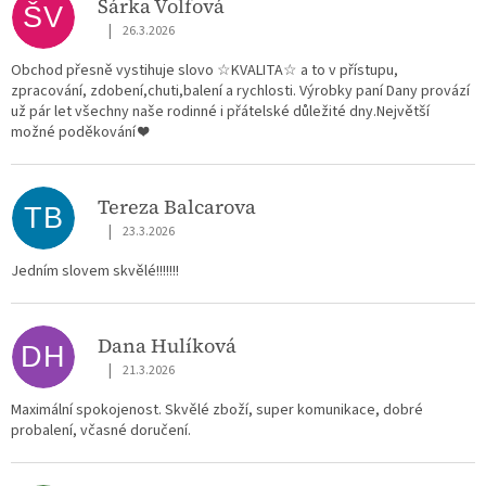
Šárka Volfová
ŠV
|
26.3.2026
Hodnocení obchodu je 5 z 5 hvězdiček.
Obchod přesně vystihuje slovo ☆KVALITA☆ a to v přístupu,
zpracování, zdobení,chuti,balení a rychlosti. Výrobky paní Dany provází
už pár let všechny naše rodinné i přátelské důležité dny.Největší
možné poděkování ❤️
Tereza Balcarova
TB
|
23.3.2026
Hodnocení obchodu je 5 z 5 hvězdiček.
Jedním slovem skvělé!!!!!!!
Dana Hulíková
DH
|
21.3.2026
Hodnocení obchodu je 5 z 5 hvězdiček.
Maximální spokojenost. Skvělé zboží, super komunikace, dobré
probalení, včasné doručení.