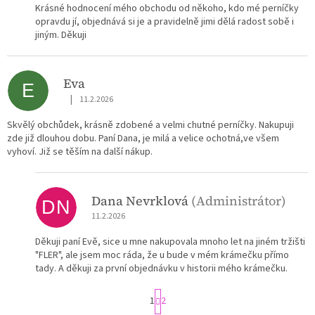
Krásné hodnocení mého obchodu od někoho, kdo mé perníčky
opravdu jí, objednává si je a pravidelně jimi dělá radost sobě i
jiným. Děkuji
Eva
E
|
11.2.2026
Hodnocení obchodu je 5 z 5 hvězdiček.
Skvělý obchůdek, krásně zdobené a velmi chutné perníčky. Nakupuji
zde již dlouhou dobu. Paní Dana, je milá a velice ochotná,ve všem
vyhoví. Již se těším na další nákup.
Dana Nevrklová
(Administrátor)
DN
11.2.2026
Děkuji paní Evě, sice u mne nakupovala mnoho let na jiném tržišti
"FLER", ale jsem moc ráda, že u bude v mém krámečku přímo
tady. A děkuji za první objednávku v historii mého krámečku.
S
1
2
t