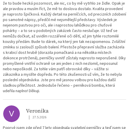
že to bude hezká pozornost, ale nic, co by mě vytrhlo ze židle. Opak je
ale pravdou a musím říct, že mě to doslova dostalo. Kvalita provedení
je naprosto špičková. Každý detail na perníčcích, od precizních zdobení
po samotné nápisy, předčil mé nejsmělejší představy. Výsledek je
nejenom pastvou pro oči, ale i naprostou lahůdkou pro chuťové
pohárky – a to se u podobných zakázek často neslučuje. Už teď se
nemůžu dočkat, až uvidím rozzářené oči dětí, až jim tyhle roztomilé
kousky předám. Bude to dárek, na který jen tak nezapomenou. Zvláštní
zmínku si zaslouží způsob balení. Přestože přepravní služba zacházela
s krabicí dost hrubě (dorazila pomačkaná a na několika místech
dokonce protržená), perníčky uvnitř zůstaly naprosto neporušené. Díky
promyšlené vnitřní ochraně se ani jeden z nich nezlomil, neposunul
nebo nepoškodil. Za tohle vám patří obrovské díky – vážíte si
zákazníka a myslíte dopředu. Po této zkušenosti už vím, že to nebyla
poslední objednávka. Jste pro mě jasnou volbou pro každou další
sladkou příležitost. Jednoduše řečeno – perníková bomba, která
udeřila naplno! Děkuji.
Veronika
V
|
27.5.2026
Hodnocení obchodu je 5 z 5 hvězdiček.
Poprvé jsem zde před 7 lety objednala svatební perníčky a teď jsem se