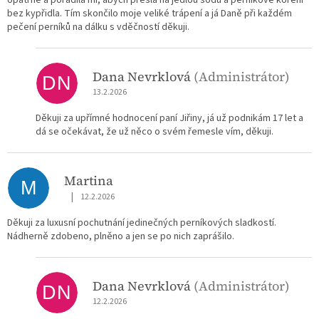
bez kypřidla. Tím skončilo moje veliké trápení a já Daně při každém
pečení perníků na dálku s vděčností děkuji.
Dana Nevrklová
(Administrátor)
DN
13.2.2026
Děkuji za upřímné hodnocení paní Jiřiny, já už podnikám 17 let a
dá se očekávat, že už něco o svém řemesle vím, děkuji.
Martina
M
|
12.2.2026
Hodnocení obchodu je 5 z 5 hvězdiček.
Děkuji za luxusní pochutnání jedinečných perníkových sladkostí.
Nádherně zdobeno, plněno a jen se po nich zaprášilo.
Dana Nevrklová
(Administrátor)
DN
12.2.2026