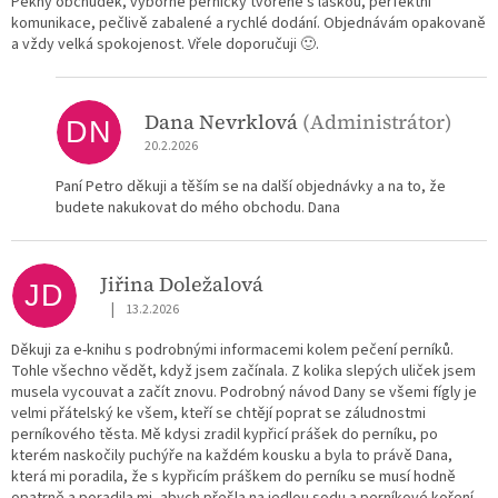
Pěkný obchůdek, výborné perníčky tvořené s láskou, perfektní
komunikace, pečlivě zabalené a rychlé dodání. Objednávám opakovaně
a vždy velká spokojenost. Vřele doporučuji 🙂.
Dana Nevrklová
(Administrátor)
DN
20.2.2026
Paní Petro děkuji a těším se na další objednávky a na to, že
budete nakukovat do mého obchodu. Dana
Jiřina Doležalová
JD
|
13.2.2026
Hodnocení obchodu je 5 z 5 hvězdiček.
Děkuji za e-knihu s podrobnými informacemi kolem pečení perníků.
Tohle všechno vědět, když jsem začínala. Z kolika slepých uliček jsem
musela vycouvat a začít znovu. Podrobný návod Dany se všemi fígly je
velmi přátelský ke všem, kteří se chtějí poprat se záludnostmi
perníkového těsta. Mě kdysi zradil kypřicí prášek do perníku, po
kterém naskočily puchýře na každém kousku a byla to právě Dana,
která mi poradila, že s kypřicím práškem do perníku se musí hodně
opatrně a poradila mi, abych přešla na jedlou sodu a perníkové koření