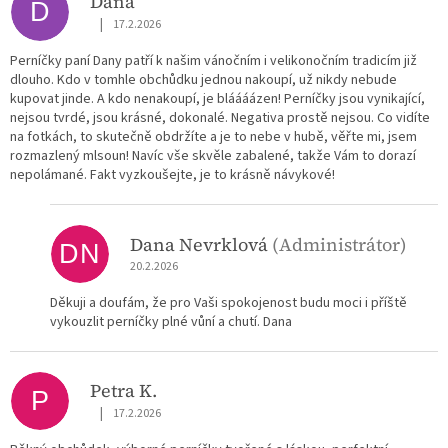
Dana
D
|
17.2.2026
Hodnocení obchodu je 5 z 5 hvězdiček.
Perníčky paní Dany patří k našim vánočním i velikonočním tradicím již
dlouho. Kdo v tomhle obchůdku jednou nakoupí, už nikdy nebude
kupovat jinde. A kdo nenakoupí, je bláááázen! Perníčky jsou vynikající,
nejsou tvrdé, jsou krásné, dokonalé. Negativa prostě nejsou. Co vidíte
na fotkách, to skutečně obdržíte a je to nebe v hubě, věřte mi, jsem
rozmazlený mlsoun! Navíc vše skvěle zabalené, takže Vám to dorazí
nepolámané. Fakt vyzkoušejte, je to krásně návykové!
Dana Nevrklová
(Administrátor)
DN
20.2.2026
Děkuji a doufám, že pro Vaši spokojenost budu moci i příště
vykouzlit perníčky plné vůní a chutí. Dana
Petra K.
P
|
17.2.2026
Hodnocení obchodu je 5 z 5 hvězdiček.