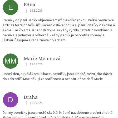
Edita
E
|
19.3.2026
Hodnocení obchodu je 5 z 5 hvězdiček.
Perníky od pani Danky objednávam už niekoľko rokov. Veľké perníkové
srdcia i torta potešili už viacero oslávencov a aj pani učiteľky v školke a
škole. Tie čo sme si nechali doma sa vždy rýchlo ''stratili'', kombinácia
perníka s polevou je výborná. Každý perník je osobitý a robený s
láskou. Ďakujem a rada znova objednám.
Marie Melenová
MM
|
19.3.2026
Hodnocení obchodu je 5 z 5 hvězdiček.
Dobrý den, skvělá komunikace, perníčky jsou krásné, vezu jako dárek
do zahraničí. Moc děkuji za vstřícnost a ochotu. Ať se daří. Marie
Draha
D
|
11.3.2026
Hodnocení obchodu je 5 z 5 hvězdiček.
Daniny perníčky jsou prostě skvělé! Krásně nazdobené a velmi chutné!
Mohu jenom doporučit. Vnuk měl z "fotbalových" narozeninových