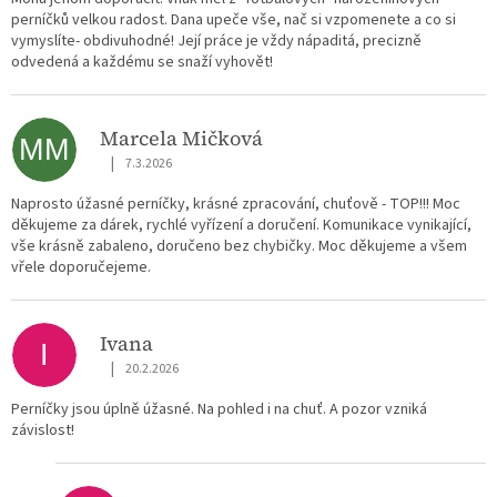
perníčků velkou radost. Dana upeče vše, nač si vzpomenete a co si
vymyslíte- obdivuhodné! Její práce je vždy nápaditá, precizně
odvedená a každému se snaží vyhovět!
Marcela Mičková
MM
|
7.3.2026
Hodnocení obchodu je 5 z 5 hvězdiček.
Naprosto úžasné perníčky, krásné zpracování, chuťově - TOP!!! Moc
děkujeme za dárek, rychlé vyřízení a doručení. Komunikace vynikající,
vše krásně zabaleno, doručeno bez chybičky. Moc děkujeme a všem
vřele doporučejeme.
Ivana
I
|
20.2.2026
Hodnocení obchodu je 5 z 5 hvězdiček.
Perníčky jsou úplně úžasné. Na pohled i na chuť. A pozor vzniká
závislost!