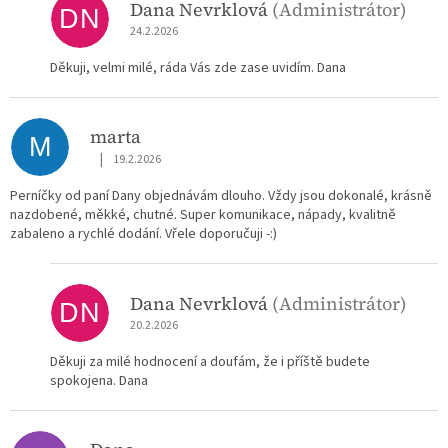
Dana Nevrklová
(Administrátor)
DN
24.2.2026
Děkuji, velmi milé, ráda Vás zde zase uvidím. Dana
marta
M
|
19.2.2026
Hodnocení obchodu je 5 z 5 hvězdiček.
Perníčky od paní Dany objednávám dlouho. Vždy jsou dokonalé, krásně
nazdobené, měkké, chutné. Super komunikace, nápady, kvalitně
zabaleno a rychlé dodání. Vřele doporučuji -:)
Dana Nevrklová
(Administrátor)
DN
20.2.2026
Děkuji za milé hodnocení a doufám, že i příště budete
spokojena. Dana