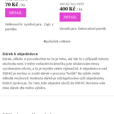
produktu
70 Kč
400 Kč bez DPH
/ ks
je
400 Kč
/ ks
5,0
DETAIL
z
DETAIL
5
Velikonoční symbol jara. Zajíc z
hvězdiček.
Veselé jaro. Dekorativní perník.
perníku.
4
položek celkem
O
v
l
Dárek k objednávce
á
Dárek, někdo si povzdechne no to je toho, ale tak to v případě tohoto
d
obchodu není. V mém voňavém krámečku jste obdarováni mnou
a
vyrobenými věcmi, a to je myslím velmi výjimečné. K objednávce nad
c
500 Kč je možno si zvolit dárek v procesu "košík". Na výběr máte
í
několik možností. Hodnota dárků je odstupňována výší objednávky .
p
Dobrá zpráva je, že i ten, kdo objedná zboží do 500 Kč dostane ode
r
mne dárek dle mého výběru.
v
k
Z
y
á
v
p
ý