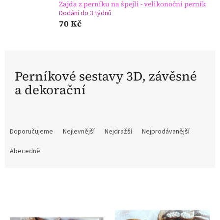
Zajda z perníku na špejli - velikonoční perník
Dodání do 3 týdnů
70 Kč
Perníkové sestavy 3D, závěsné
a dekorační
Ř
a
Doporučujeme
Nejlevnější
Nejdražší
Nejprodávanější
z
e
Abecedně
n
í
V
p
ý
r
p
o
i
d