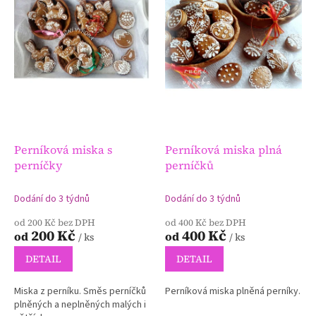
s
u
p
k
r
t
o
ů
d
u
k
t
ů
Perníková miska s
Perníková miska plná
perníčky
perníčků
Dodání do 3 týdnů
Dodání do 3 týdnů
od 200 Kč bez DPH
od 400 Kč bez DPH
200 Kč
400 Kč
od
od
/ ks
/ ks
DETAIL
DETAIL
Miska z perníku. Směs perníčků
Perníková miska plněná perníky.
plněných a neplněných malých i