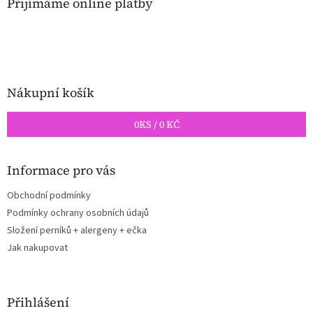
a
Přijímáme online platby
p
t
i
í
s
u
Nákupní košík
0
KS /
0 KČ
Informace pro vás
Obchodní podmínky
Podmínky ochrany osobních údajů
Složení perníků + alergeny + ečka
Jak nakupovat
Přihlášení