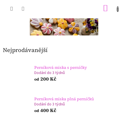
Přejít
NÁKU
na
obsah
KOŠÍK
Nejprodávanější
Perníková miska s perníčky
Dodání do 3 týdnů
200 Kč
od
Perníková miska plná perníčků
Dodání do 3 týdnů
400 Kč
od