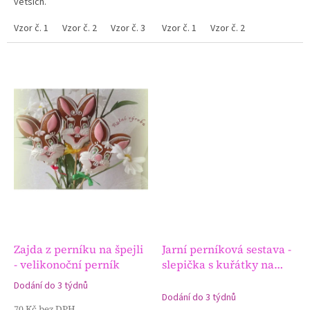
větších.
Vzor č. 1
Vzor č. 2
Vzor č. 3
Vzor č. 1
Vzor č. 2
Zajda z perníku na špejli
Jarní perníková sestava -
- velikonoční perník
slepička s kuřátky na
podstavci
Dodání do 3 týdnů
Průměrné
Dodání do 3 týdnů
hodnocení
70 Kč bez DPH