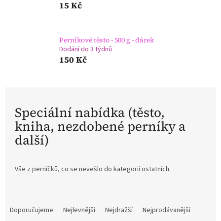
15 Kč
Perníkové těsto - 500 g - dárek
Dodání do 3 týdnů
150 Kč
Speciální nabídka (těsto,
kniha, nezdobené perníky a
další)
Vše z perníčků, co se nevešlo do kategorií ostatních.
Ř
a
Doporučujeme
Nejlevnější
Nejdražší
Nejprodávanější
z