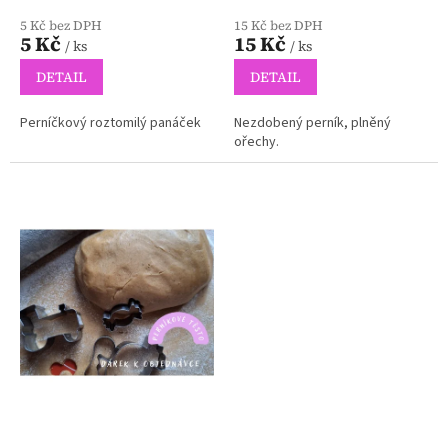
5 Kč bez DPH
15 Kč bez DPH
5 Kč
15 Kč
/ ks
/ ks
DETAIL
DETAIL
Perníčkový roztomilý panáček
Nezdobený perník, plněný
ořechy.