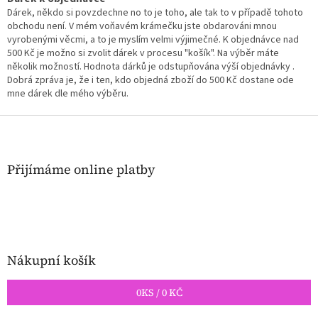
c
Dárek, někdo si povzdechne no to je toho, ale tak to v případě tohoto
í
obchodu není. V mém voňavém krámečku jste obdarováni mnou
p
vyrobenými věcmi, a to je myslím velmi výjimečné. K objednávce nad
r
500 Kč je možno si zvolit dárek v procesu "košík". Na výběr máte
v
několik možností. Hodnota dárků je odstupňována výší objednávky .
k
Dobrá zpráva je, že i ten, kdo objedná zboží do 500 Kč dostane ode
y
mne dárek dle mého výběru.
v
ý
Z
p
á
i
p
s
a
Přijímáme online platby
u
t
í
Nákupní košík
0
KS /
0 KČ