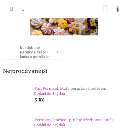
Přejít
NÁKU
na
obsah
KOŠÍK
Nezdobené
perníky a těsto -
kniha o perníčcích
Nejprodávanější
Pan Perníček
Malé perníkové potěšení
Dodání do 3 týdnů
5 Kč
Perníkové měšce - plněné ořechovou směsí
Dodání do 3 týdnů