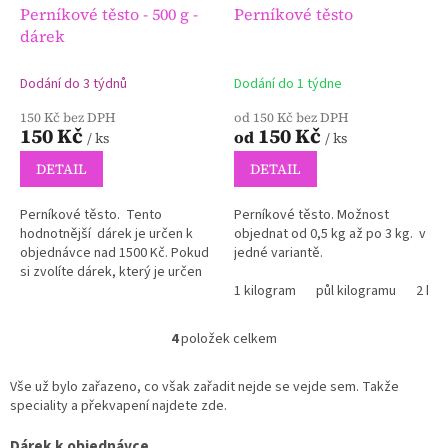
Perníkové těsto - 500 g -
Perníkové těsto
dárek
Dodání do 3 týdnů
Dodání do 1 týdne
150 Kč bez DPH
od 150 Kč bez DPH
150 Kč
150 Kč
od
/ ks
/ ks
DETAIL
DETAIL
Perníkové těsto. Tento
Perníkové těsto. Možnost
hodnotnější dárek je určen k
objednat od 0,5 kg až po 3 kg. v
objednávce nad 1500 Kč. Pokud
jedné variantě.
si zvolíte dárek, který je určen
pro objednávky nad 500 do
1 kilogram
půl kilogramu
2 kil
1500, je to na vás.
4
položek celkem
O
v
l
Vše už bylo zařazeno, co však zařadit nejde se vejde sem. Takže
á
speciality a překvapení najdete zde.
d
a
Dárek k objednávce