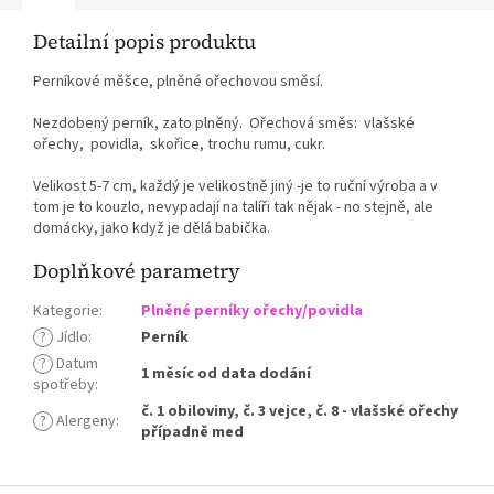
Detailní popis produktu
Perníkové měšce, plněné ořechovou směsí.
Nezdobený perník, zato plněný. Ořechová směs: vlašské
ořechy, povidla, skořice, trochu rumu, cukr.
Velikost 5-7 cm, každý je velikostně jiný -je to ruční výroba a v
tom je to kouzlo, nevypadají na talíři tak nějak - no stejně, ale
domácky, jako když je dělá babička.
Doplňkové parametry
Kategorie
:
Plněné perníky ořechy/povidla
?
Jídlo
:
Perník
?
Datum
1 měsíc od data dodání
spotřeby
:
č. 1 obiloviny, č. 3 vejce, č. 8 - vlašské ořechy
?
Alergeny
:
případně med