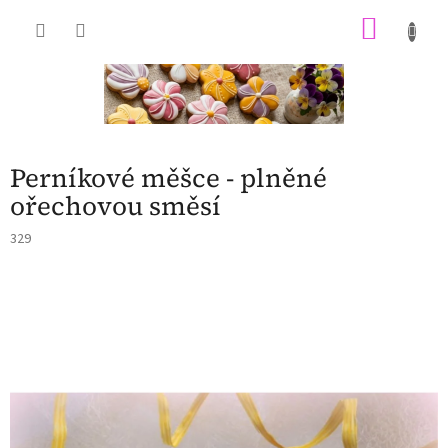
Přejít
NÁKU
na
obsah
KOŠÍK
Perníkové měšce - plněné
ořechovou směsí
329