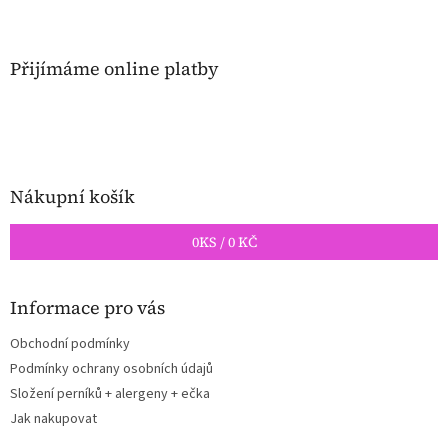
Z
á
p
a
Přijímáme online platby
t
í
Nákupní košík
0
KS /
0 KČ
Informace pro vás
Obchodní podmínky
Podmínky ochrany osobních údajů
Složení perníků + alergeny + ečka
Jak nakupovat