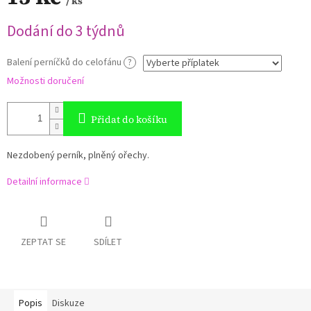
/ ks
Měrná
Dodání do 3 týdnů
cena:
Balení perníčků do celofánu
?
Možnosti doručení
Přidat do košíku
Nezdobený perník, plněný ořechy.
Detailní informace
ZEPTAT SE
SDÍLET
Popis
Diskuze