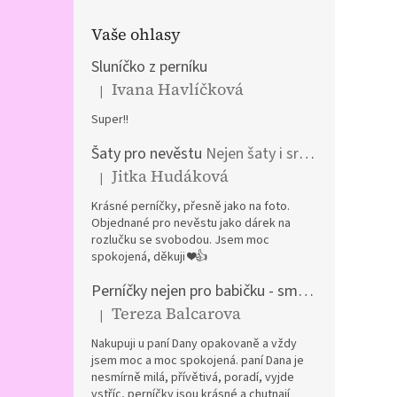
Vaše ohlasy
Sluníčko z perníku
Ivana Havlíčková
|
Hodnocení produktu je 5 z 5 hvězdiček.
Super!!
Šaty pro nevěstu
Nejen šaty i srdíčka a kočár z perníku
Jitka Hudáková
|
Hodnocení produktu je 5 z 5 hvězdiček.
Krásné perníčky, přesně jako na foto.
Objednané pro nevěstu jako dárek na
rozlučku se svobodou. Jsem moc
spokojená, děkuji ❤️👍
Perníčky nejen pro babičku - směs plněných perníčků
Tereza Balcarova
|
Hodnocení produktu je 5 z 5 hvězdiček.
Nakupuji u paní Dany opakovaně a vždy
jsem moc a moc spokojená. paní Dana je
nesmírně milá, přívětivá, poradí, vyjde
vstříc, perníčky jsou krásné a chutnají