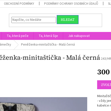
OBCHODNÍ PODMÍNKY
PODMÍNKY OCHRANY OSOBNÍCH ÚDAJŮ
S
HLEDAT
Ta, která peče
Ta, která šije
Jak nakupovat
rámečky
Peněženka-minitaštička - Malá černá
ěženka-minitaštička - Malá černá
243/H
300
Měrná
cena:
ZVOL
Minitašti
- vždy je
kabelce n