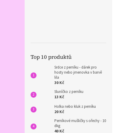
Top 10 produktů
Srdce z perníku - dárek pro
hosty nebo jmenovka v barvě
lila
30 Kč
Sluníčko z perníku
13 Kč
Holka nebo kluk z perníku
20 Kč
Perníkové mušličky s ořechy - 10
dkg
40 Kč