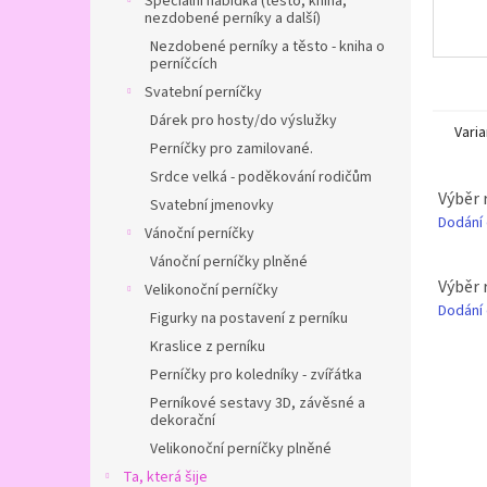
Speciální nabídka (těsto, kniha,
nezdobené perníky a další)
Nezdobené perníky a těsto - kniha o
perníčcích
Svatební perníčky
Dárek pro hosty/do výslužky
Varia
Perníčky pro zamilované.
Srdce velká - poděkování rodičům
Výběr 
Svatební jmenovky
Dodání
Vánoční perníčky
Vánoční perníčky plněné
Výběr 
Velikonoční perníčky
Dodání
Figurky na postavení z perníku
Kraslice z perníku
Perníčky pro koledníky - zvířátka
Perníkové sestavy 3D, závěsné a
dekorační
Velikonoční perníčky plněné
Ta, která šije