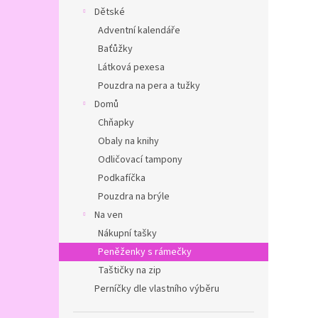
Dětské
Adventní kalendáře
Baťůžky
Látková pexesa
Pouzdra na pera a tužky
Domů
Chňapky
Obaly na knihy
Odličovací tampony
Podkafíčka
Pouzdra na brýle
Na ven
Nákupní tašky
Peněženky s rámečky
Taštičky na zip
Perníčky dle vlastního výběru