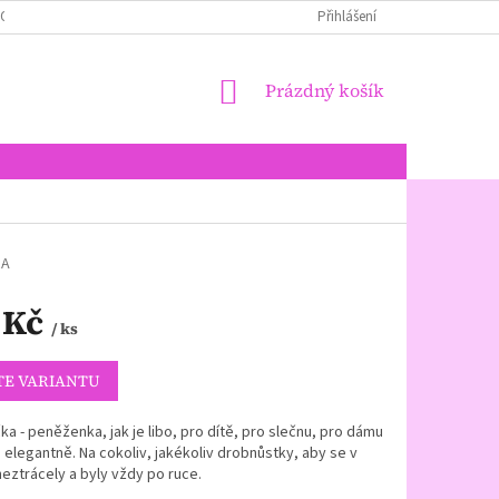
LOŽENÍ PERNÍKŮ + ALERGENY + EČKA
JAK NAKUPOVAT
Přihlášení
NÁKUPNÍ
Prázdný košík
KOŠÍK
RA
 Kč
/ ks
TE VARIANTU
čka - peněženka, jak je libo, pro dítě, pro slečnu, pro dámu
n elegantně. Na cokoliv, jakékoliv drobnůstky, aby se v
eztrácely a byly vždy po ruce.