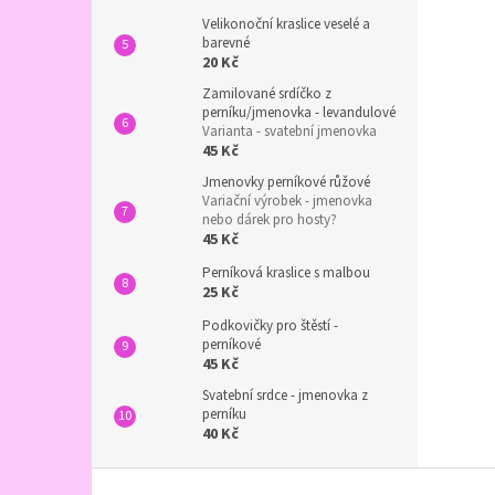
Velikonoční kraslice veselé a
barevné
20 Kč
Zamilované srdíčko z
perníku/jmenovka - levandulové
Varianta - svatební jmenovka
45 Kč
Jmenovky perníkové růžové
Variační výrobek - jmenovka
nebo dárek pro hosty?
45 Kč
Perníková kraslice s malbou
25 Kč
Podkovičky pro štěstí -
perníkové
45 Kč
Svatební srdce - jmenovka z
perníku
40 Kč
Z