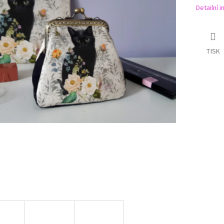
Detailní 
TISK