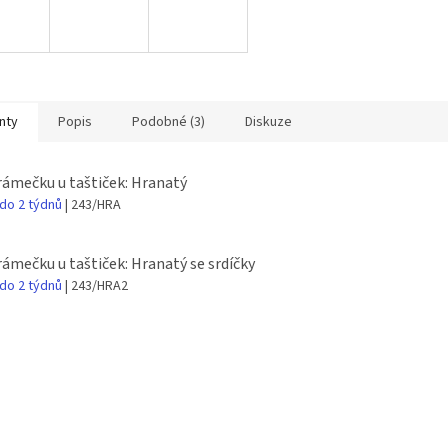
nty
Popis
Podobné (3)
Diskuze
rámečku u taštiček: Hranatý
 do 2 týdnů
| 243/HRA
rámečku u taštiček: Hranatý se srdíčky
 do 2 týdnů
| 243/HRA2