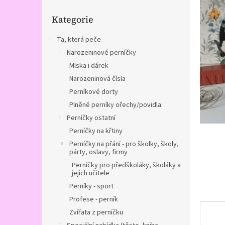
n
Přeskočit
e
Kategorie
kategorie
l
Ta, která peče
Narozeninové perníčky
Mlska i dárek
Narozeninová čísla
Perníkové dorty
Plněné perníky ořechy/povidla
Perníčky ostatní
Perníčky na křtiny
Perníčky na přání - pro školky, školy,
párty, oslavy, firmy
Perníčky pro předškoláky, školáky a
jejich učitele
Perníky - sport
Profese - perník
Zvířata z perníčku