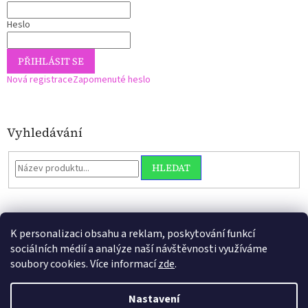
Heslo
PŘIHLÁSIT SE
Nová registrace
Zapomenuté heslo
Vyhledávání
HLEDAT
K personalizaci obsahu a reklam, poskytování funkcí
sociálních médií a analýze naší návštěvnosti využíváme
soubory cookies. Více informací
zde
.
Vytvořil Shoptet
Nastavení
V tomto obchůdku je sklad "0" obrazem toho, že" *já jako perníkářka