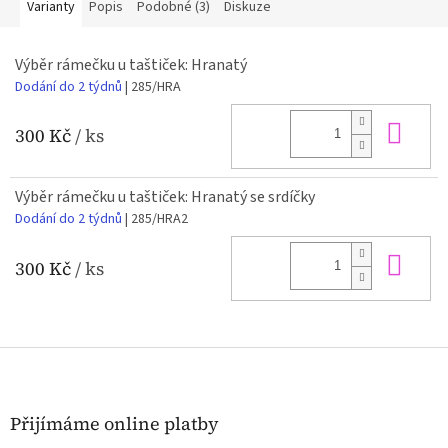
Varianty
Popis
Podobné (3)
Diskuze
Výběr rámečku u taštiček: Hranatý
Dodání do 2 týdnů
| 285/HRA
Do 
300 Kč
/ ks
Výběr rámečku u taštiček: Hranatý se srdíčky
Dodání do 2 týdnů
| 285/HRA2
Do 
300 Kč
/ ks
Z
á
p
a
Přijímáme online platby
t