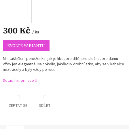
300 Kč
/ ks
Měrná
cena:
ZVOLTE VARIANTU
Minitaštička - peněženka, jak je libo, pro dítě, pro slečnu, pro dámu -
vždy jen elegantně. Na cokoliv, jakékoliv drobnůstky, aby se v kabelce
neztrácely a byly vždy po ruce.
Detailní informace
ZEPTAT SE
SDÍLET