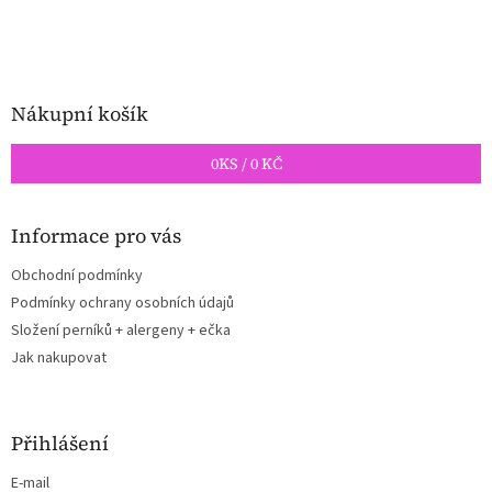
í
Nákupní košík
0
KS /
0 KČ
Informace pro vás
Obchodní podmínky
Podmínky ochrany osobních údajů
Složení perníků + alergeny + ečka
Jak nakupovat
Přihlášení
E-mail