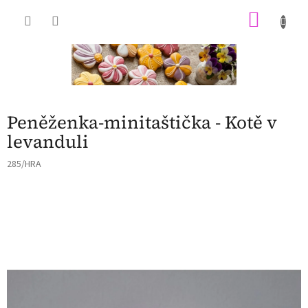
Přejít
NÁKU
na
obsah
KOŠÍK
Peněženka-minitaštička - Kotě v
levanduli
285/HRA