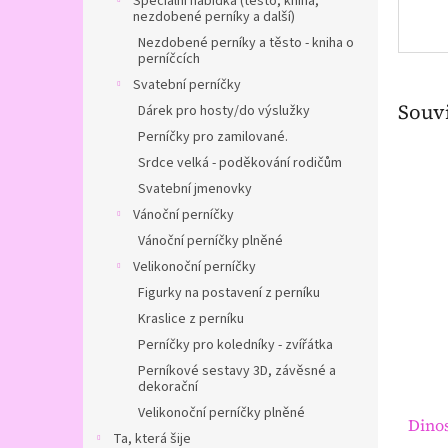
Speciální nabídka (těsto, kniha,
nezdobené perníky a další)
Nezdobené perníky a těsto - kniha o
perníčcích
Svatební perníčky
Souvi
Dárek pro hosty/do výslužky
Perníčky pro zamilované.
Srdce velká - poděkování rodičům
Svatební jmenovky
Vánoční perníčky
Vánoční perníčky plněné
Velikonoční perníčky
Figurky na postavení z perníku
Kraslice z perníku
Perníčky pro koledníky - zvířátka
Perníkové sestavy 3D, závěsné a
dekorační
Velikonoční perníčky plněné
Dino
Ta, která šije