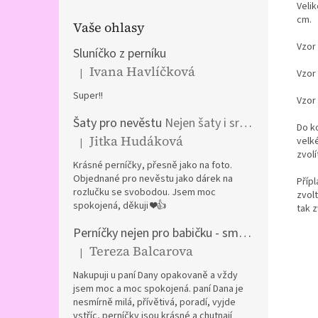
Veli
cm.
Vaše ohlasy
Vzor
Sluníčko z perníku
Ivana Havlíčková
|
Vzor 
Hodnocení produktu je 5 z 5 hvězdiček.
Super!!
Vzor 
Šaty pro nevěstu
Nejen šaty i srdíčka a kočár z perníku
Do ko
Jitka Hudáková
velk
|
Hodnocení produktu je 5 z 5 hvězdiček.
zvolí
Krásné perníčky, přesně jako na foto.
Objednané pro nevěstu jako dárek na
Přípl
rozlučku se svobodou. Jsem moc
zvolt
spokojená, děkuji ❤️👍
tak z
Perníčky nejen pro babičku - směs plněných perníčků
Tereza Balcarova
|
Hodnocení produktu je 5 z 5 hvězdiček.
Nakupuji u paní Dany opakovaně a vždy
jsem moc a moc spokojená. paní Dana je
nesmírně milá, přívětivá, poradí, vyjde
vstříc, perníčky jsou krásné a chutnají