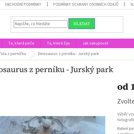
OBCHODNÍ PODMÍNKY
PODMÍNKY OCHRANY OSOBNÍCH ÚDAJŮ
S
HLEDAT
Ta, která peče
Ta, která šije
Jak nakupovat
řata z perníčku
Dinosaurus z perníku - Jurský park
osaurus z perníku - Jurský park
od
Měrná
Zvolt
cena:
Výběr vz
fotografi
Balení pe