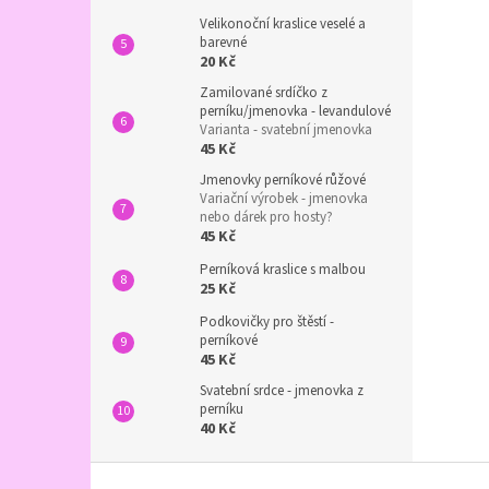
Velikonoční kraslice veselé a
barevné
20 Kč
Zamilované srdíčko z
perníku/jmenovka - levandulové
Varianta - svatební jmenovka
45 Kč
Jmenovky perníkové růžové
Variační výrobek - jmenovka
nebo dárek pro hosty?
45 Kč
Perníková kraslice s malbou
25 Kč
Podkovičky pro štěstí -
perníkové
45 Kč
Svatební srdce - jmenovka z
perníku
40 Kč
Z