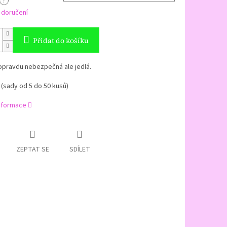
?
 doručení
Přidat do košíku
opravdu nebezpečná ale jedlá.
 (sady od 5 do 50 kusů)
informace
ZEPTAT SE
SDÍLET