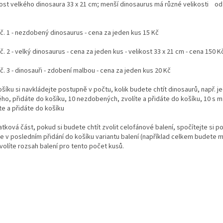
kost velkého dinosaura 33 x 21 cm; menší dinosaurus má různé velikosti od
 č. 1 - nezdobený dinosaurus - cena za jeden kus 15 Kč
č. 2 - velký dinosaurus - cena za jeden kus - velikost 33 x 21 cm - cena 150 K
č. 3 - dinosauři - zdobení malbou - cena za jeden kus 20 Kč
šíku si navkládejte postupně v počtu, kolik budete chtít dinosaurů, např. 
ého, přidáte do košíku, 10 nezdobených, zvolíte a přidáte do košíku, 10 s m
te a přidáte do košíku
atková část, pokud si budete chtít zvolit celofánové balení, spočítejte si p
e v posledním přidání do košíku variantu balení (například celkem budete mí
volíte rozsah balení pro tento počet kusů.