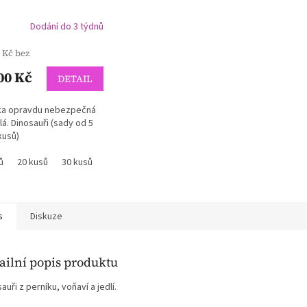
Dodání do 3 týdnů
 Kč bez
00 Kč
DETAIL
ka opravdu nebezpečná
lá. Dinosauři (sady od 5
kusů)
ů
20 kusů
30 kusů
40 kusů
50 kusů
5 kusů
s
Diskuze
ailní popis produktu
auři z perníku, voňaví a jedlí.