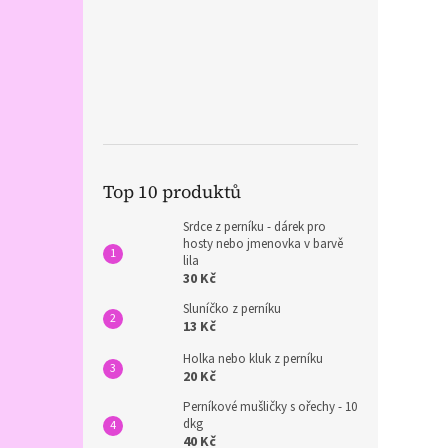
Top 10 produktů
Srdce z perníku - dárek pro
hosty nebo jmenovka v barvě
lila
30 Kč
Sluníčko z perníku
13 Kč
Holka nebo kluk z perníku
20 Kč
Perníkové mušličky s ořechy - 10
dkg
40 Kč