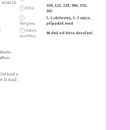
 10 do 15
104, 122, 129, 406, 330,
?
Éčka
:
202
?
č. 1 obiloviny, č. 3 vejce,
Alergeny
:
případně med
č
?
Datum
40 dnů od data doručení
spotřeby
:
jednoho
albou -
očet kusů a
t 21 kusů -