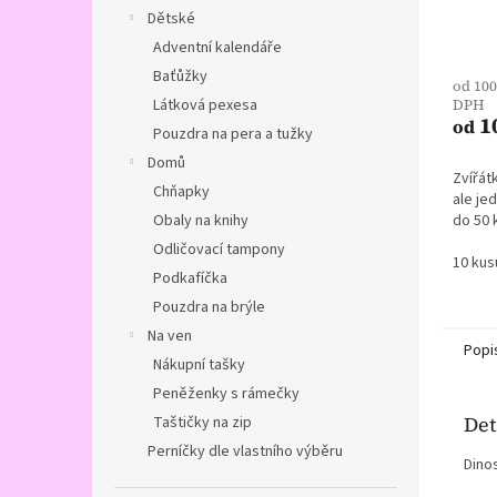
Dětské
Adventní kalendáře
Baťůžky
od 100
Látková pexesa
DPH
1
od
Pouzdra na pera a tužky
Domů
Zvířát
Chňapky
ale jed
do 50 
Obaly na knihy
Odličovací tampony
10 kus
Podkafíčka
Pouzdra na brýle
Na ven
Popi
Nákupní tašky
Peněženky s rámečky
Det
Taštičky na zip
Perníčky dle vlastního výběru
Dinos