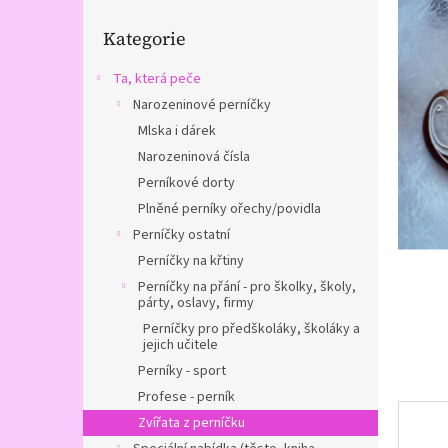
n
Přeskočit
e
Kategorie
kategorie
l
Ta, která peče
Narozeninové perníčky
Mlska i dárek
Narozeninová čísla
Perníkové dorty
Plněné perníky ořechy/povidla
Perníčky ostatní
Perníčky na křtiny
Perníčky na přání - pro školky, školy,
párty, oslavy, firmy
Perníčky pro předškoláky, školáky a
jejich učitele
Perníky - sport
Profese - perník
Zvířata z perníčku