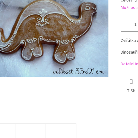
celofánu
Možnosti
Zvířátka 
Dinosauři
Detailní 
TISK