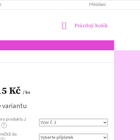
LOŽENÍ PERNÍKŮ + ALERGENY + EČKA
JAK NAKUPOVAT
Přihlášení
NÁKUPNÍ
Prázdný košík
KOŠÍK
15 Kč
/ ks
e variantu
oru produktu z
í
?
rníčků do