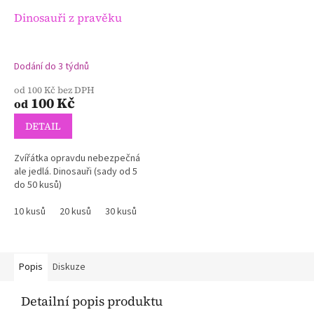
Dinosauři z pravěku
Dodání do 3 týdnů
od 100 Kč bez DPH
100 Kč
od
DETAIL
Zvířátka opravdu nebezpečná
ale jedlá. Dinosauři (sady od 5
do 50 kusů)
10 kusů
20 kusů
30 kusů
40 kusů
50 kusů
5 kusů
Popis
Diskuze
Detailní popis produktu