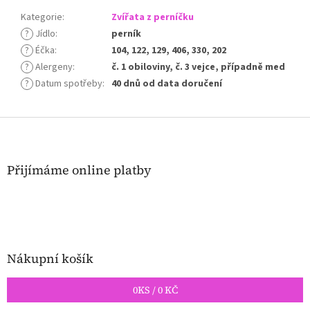
Kategorie
:
Zvířata z perníčku
?
Jídlo
:
perník
?
Éčka
:
104, 122, 129, 406, 330, 202
?
Alergeny
:
č. 1 obiloviny, č. 3 vejce, případně med
?
Datum spotřeby
:
40 dnů od data doručení
Z
á
p
a
Přijímáme online platby
t
í
Nákupní košík
0
KS /
0 KČ