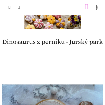
Přejít
NÁKU
na
obsah
KOŠÍK
Dinosaurus z perníku - Jurský park