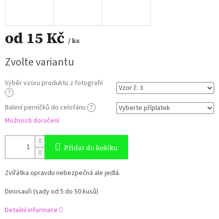
od
15 Kč
/ ks
Měrná
Zvolte variantu
cena:
Výběr vzoru produktu z fotografií
?
Balení perníčků do celofánu
?
Možnosti doručení
Přidat do košíku
Zvířátka opravdu nebezpečná ale jedlá.
Dinosauři (sady od 5 do 50 kusů)
Detailní informace