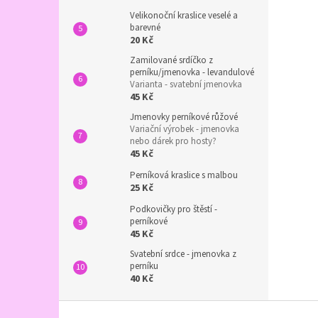
Velikonoční kraslice veselé a
barevné
20 Kč
Zamilované srdíčko z
perníku/jmenovka - levandulové
Varianta - svatební jmenovka
45 Kč
Jmenovky perníkové růžové
Variační výrobek - jmenovka
nebo dárek pro hosty?
45 Kč
Perníková kraslice s malbou
25 Kč
Podkovičky pro štěstí -
perníkové
45 Kč
Svatební srdce - jmenovka z
perníku
40 Kč
Z