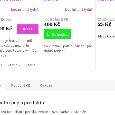
Dodání do 3 týdnů
Dodání do 3 týdnů
rné
cení
 Kč bez
400 Kč bez DPH
25 Kč bez
ktu
400 Kč
25 Kč
00 Kč
DETAIL
Do košíku
Hlava kon
 to je hra .... A ten míč
ček.
.... Kdo by neznal tu
Co k fotbalu patří? Základ - pár
 píseň. Fotbalový míč a
dobrý tenisek.
ráče.
 1
Vzor č. 2
Vzor č. 3
s
Podobné (2)
Diskuze
ailní popis produktu
pro fotbalistu z perníku. zvolte si svou variantu, viz níže