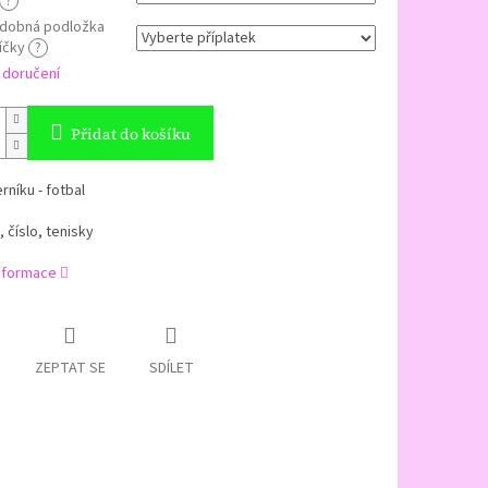
?
dobná podložka
íčky
?
 doručení
Přidat do košíku
rníku - fotbal
, číslo, tenisky
informace
ZEPTAT SE
SDÍLET