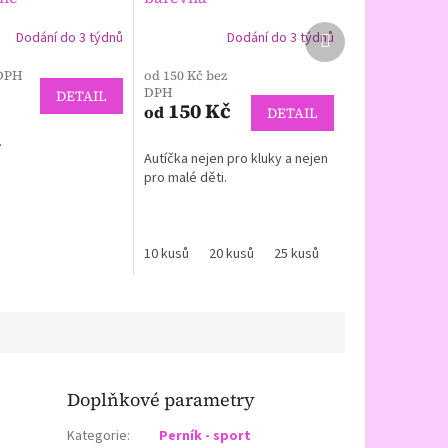
Další
Dodání do 3 týdnů
Dodání do 3 týdnů
produkt
 DPH
od 150 Kč bez
DPH
DETAIL
150 Kč
od
DETAIL
ě.
Autíčka nejen pro kluky a nejen
pro malé děti.
10 kusů
20 kusů
25 kusů
30 kusů
40 kus
Doplňkové parametry
Kategorie
:
Perník - sport