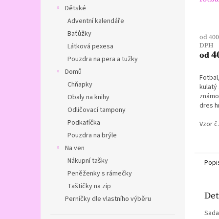
Dětské
Průmě
Adventní kalendáře
hodno
Baťůžky
od 400
produ
DPH
Látková pexesa
je
4
od
5,0
Pouzdra na pera a tužky
z
Domů
5
Fotbal,
hvězdi
Chňapky
kulatý 
známou
Obaly na knihy
dres h
Odličovací tampony
Podkafíčka
Vzor č.
Pouzdra na brýle
Na ven
Nákupní tašky
Popi
Peněženky s rámečky
Taštičky na zip
Det
Perníčky dle vlastního výběru
Sada 