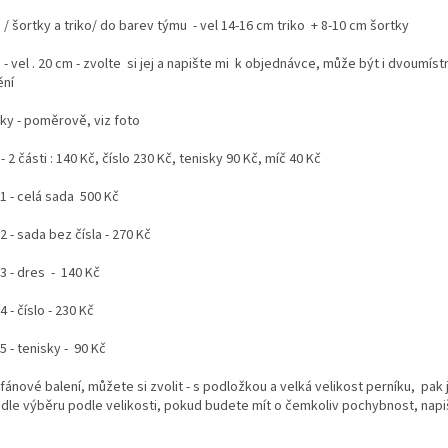
/ šortky a triko/ do barev týmu - vel 14-16 cm triko + 8-10 cm šortky
 - vel . 20 cm - zvolte si jej a napište mi k objednávce, může být i dvoumís
ní
sky - poměrově, viz foto
- 2 části : 140 Kč, číslo 230 Kč, tenisky 90 Kč, míč 40 Kč
1 - celá sada 500 Kč
2 - sada bez čísla - 270 Kč
3 - dres - 140 Kč
4 - číslo - 230 Kč
5 - tenisky - 90 Kč
ánové balení, můžete si zvolit - s podložkou a velká velikost perníku, pak 
 dle výběru podle velikosti, pokud budete mít o čemkoliv pochybnost, napi