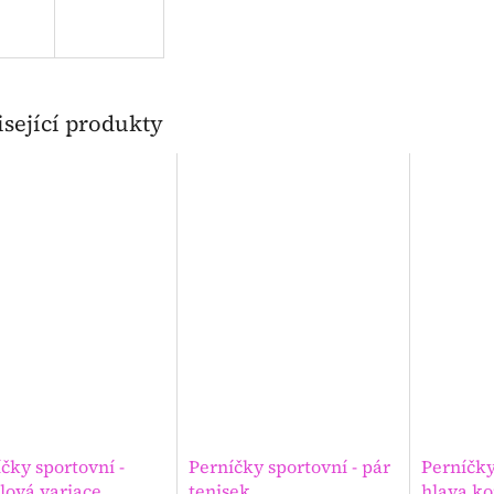
sející produkty
čky sportovní -
Perníčky sportovní - pár
Perníčky
lová variace
tenisek
hlava k