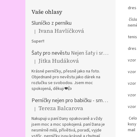
dres 
Vaše ohlasy
číslo
Sluníčko z perníku
nemě
Ivana Havlíčková
|
Hodnocení produktu je 5 z 5 hvězdiček.
teni
Super!!
dres 
Šaty pro nevěstu
Nejen šaty i srdíčka a kočár z perníku
Jitka Hudáková
vzor 
|
Hodnocení produktu je 5 z 5 hvězdiček.
Krásné perníčky, přesně jako na foto.
vzor 
Objednané pro nevěstu jako dárek na
rozlučku se svobodou. Jsem moc
vzor 
spokojená, děkuji ❤️👍
vzor 
Perníčky nejen pro babičku - směs plněných perníčků
vzor 
Tereza Balcarova
|
Hodnocení produktu je 5 z 5 hvězdiček.
Celof
Nakupuji u paní Dany opakovaně a vždy
kusy
jsem moc a moc spokojená. paní Dana je
mail
nesmírně milá, přívětivá, poradí, vyjde
vstříc, perníčky jsou krásné a chutnají