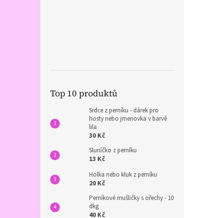
Top 10 produktů
Srdce z perníku - dárek pro
hosty nebo jmenovka v barvě
lila
30 Kč
Sluníčko z perníku
13 Kč
Holka nebo kluk z perníku
20 Kč
Perníkové mušličky s ořechy - 10
dkg
40 Kč