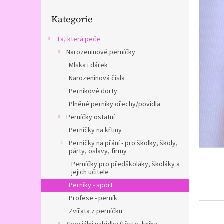
n
Přeskočit
e
Kategorie
kategorie
l
Ta, která peče
Narozeninové perníčky
Mlska i dárek
Narozeninová čísla
Perníkové dorty
Plněné perníky ořechy/povidla
Perníčky ostatní
Perníčky na křtiny
Perníčky na přání - pro školky, školy,
párty, oslavy, firmy
Perníčky pro předškoláky, školáky a
jejich učitele
Perníky - sport
Profese - perník
Zvířata z perníčku