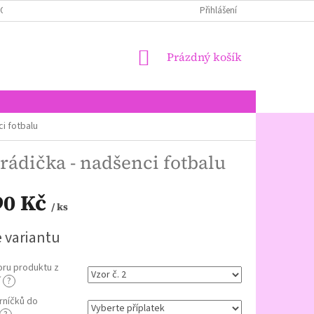
LOŽENÍ PERNÍKŮ + ALERGENY + EČKA
JAK NAKUPOVAT
Přihlášení
NÁKUPNÍ
Prázdný košík
KOŠÍK
i fotbalu
rádička - nadšenci fotbalu
90 Kč
/ ks
e variantu
oru produktu z
í
?
rníčků do