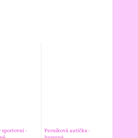
 sportovní -
Perníková autíčka -
oně
barevná