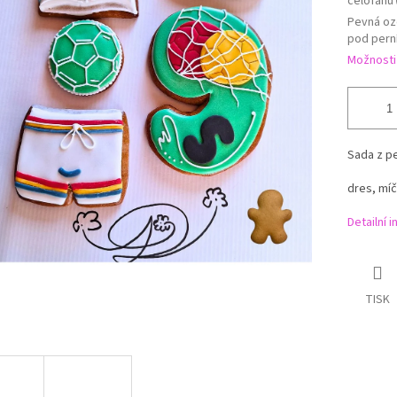
celofánu
Pevná oz
pod pern
Možnosti
Sada z pe
dres, míč
Detailní 
TISK