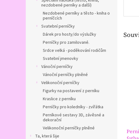
Speciální nabídka (těsto, kniha,
nezdobené perníky a další)
Nezdobené perníky a těsto - kniha o
perníčcích
Svatební perníčky
Souvi
Dárek pro hosty/do výslužky
Perníčky pro zamilované.
Srdce velká - poděkování rodičům
Svatební jmenovky
Vánoční perníčky
Vánoční perníčky plněné
Velikonoční perníčky
Figurky na postavení z perníku
Kraslice z perníku
Perníčky pro koledníky - zvířátka
Perníkové sestavy 3D, závěsné a
dekorační
Velikonoční perníčky plněné
Perní
Ta, která šije
fotba