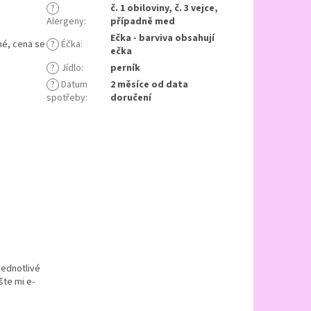
?
č. 1 obiloviny, č. 3 vejce,
Alergeny
:
případně med
Ečka - barviva obsahují
tné, cena se
?
Éčka
:
ečka
?
Jídlo
:
perník
?
Datum
2 měsíce od data
spotřeby
:
doručení
jednotlivé
šte mi e-