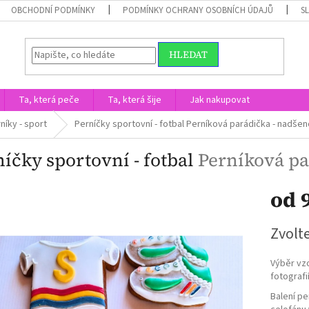
OBCHODNÍ PODMÍNKY
PODMÍNKY OCHRANY OSOBNÍCH ÚDAJŮ
S
HLEDAT
Ta, která peče
Ta, která šije
Jak nakupovat
níky - sport
Perníčky sportovní - fotbal
Perníková parádička - nadšenc
íčky sportovní - fotbal
Perníková pa
od
Měrná
Zvolt
cena:
Výběr vz
fotografi
Balení pe