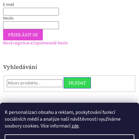
E-mail
Heslo
PŘIHLÁSIT SE
Nová registrace
Zapomenuté heslo
Vyhledávání
HLEDAT
K personalizaci obsahu a reklam, poskytování funkcí
sociálních médií a analýze naší návštěvnosti využíváme
soubory cookies. Více informací
zde
.
Vytvořil Shoptet