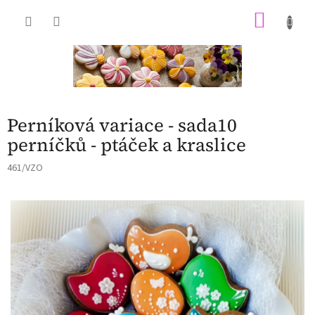
Přejít
NÁKU
na
obsah
KOŠÍK
Perníková variace - sada10
perníčků - ptáček a kraslice
461/VZO