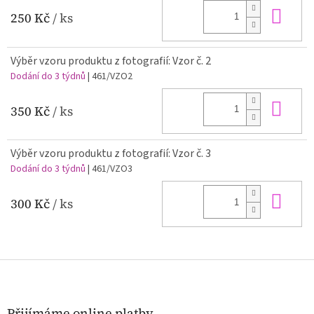
Do 
250 Kč
/ ks
Výběr vzoru produktu z fotografií: Vzor č. 2
Dodání do 3 týdnů
| 461/VZO2
Do 
350 Kč
/ ks
Výběr vzoru produktu z fotografií: Vzor č. 3
Dodání do 3 týdnů
| 461/VZO3
Do 
300 Kč
/ ks
Z
á
p
a
Přijímáme online platby