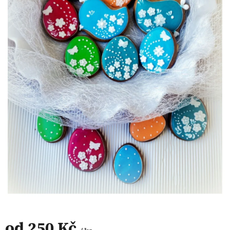
od
250 Kč