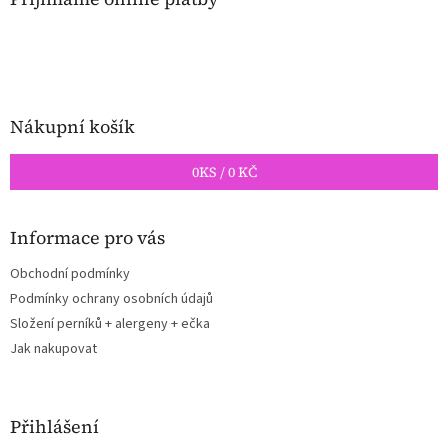
t
í
Nákupní košík
0
KS /
0 KČ
Informace pro vás
Obchodní podmínky
Podmínky ochrany osobních údajů
Složení perníků + alergeny + ečka
Jak nakupovat
Přihlášení