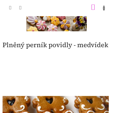
Přejít
NÁKU
na
obsah
KOŠÍK
Plněný perník povidly - medvídek