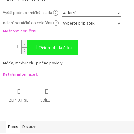
cena:
Vyšší počet perníčků - sada
?
Balení perníčků do celofánu
?
Možnosti doručení
Přidat do košíku
Méďa, medvídek - plněno povidly
Detailní informace
ZEPTAT SE
SDÍLET
Popis
Diskuze