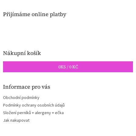
á
p
a
Přijímáme online platby
t
í
Nákupní košík
0
KS /
0 KČ
Informace pro vás
Obchodní podmínky
Podmínky ochrany osobních údajů
Složení perníků + alergeny + ečka
Jak nakupovat