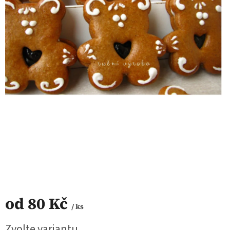
od
80 Kč
/ ks
Měrná
Zvolte variantu