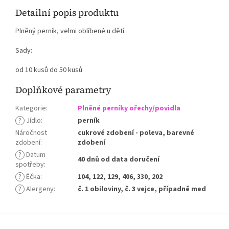
Detailní popis produktu
Plněný perník, velmi oblíbené u dětí.
Sady:
od 10 kusů do 50 kusů
Doplňkové parametry
Kategorie
:
Plněné perníky ořechy/povidla
?
Jídlo
:
perník
Náročnost
cukrové zdobení - poleva, barevné
zdobení
:
zdobení
?
Datum
40 dnů od data doručení
spotřeby
:
?
Éčka
:
104, 122, 129, 406, 330, 202
?
Alergeny
:
č. 1 obiloviny, č. 3 vejce, případně med
Z