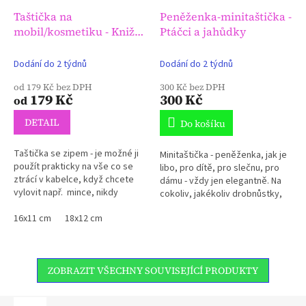
Taštička na
Peněženka-minitaštička -
mobil/kosmetiku - Knižní
Ptáčci a jahůdky
relax
Dodání do 2 týdnů
Dodání do 2 týdnů
od 179 Kč bez DPH
300 Kč bez DPH
179 Kč
300 Kč
od
DETAIL
Do košíku
Taštička se zipem - je možné ji
Minitaštička - peněženka, jak je
použít prakticky na vše co se
libo, pro dítě, pro slečnu, pro
ztrácí v kabelce, když chcete
dámu - vždy jen elegantně. Na
vylovit např. mince, nikdy
cokoliv, jakékoliv drobnůstky,
nejsou po ruce.
aby se v kabelce neztrácely a
16x11 cm
18x12 cm
byly vždy po ruce.
ZOBRAZIT VŠECHNY SOUVISEJÍCÍ PRODUKTY