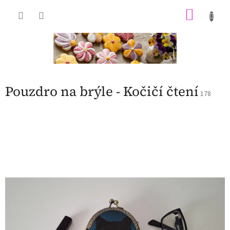
Přejít
NÁKU
na
obsah
KOŠÍK
Pouzdro na brýle - Kočičí čtení
178