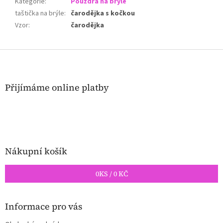
Kategorie
:
Pouzdra na brýle
taštička na brýle
:
čarodějka s kočkou
Vzor
:
čarodějka
Z
á
p
a
Přijímáme online platby
t
í
Nákupní košík
0
KS /
0 KČ
Informace pro vás