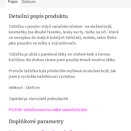
Popis
Diskuze
Detailní popis produktu
Taštička s jasným i když variačním účelem - na uložení brýlí,
kosmetiky (na dlouhé řasenky, lesky na rty, tužky na oči - které
se nevejdou do malých kulatých taštiček), mobilu, nebo třeba
jako pouzdro na tužky a zvýrazňovače.
Taštička je ušitá z panelové látky se stohem knih a černou
kočičkou. Na druhou stranu jsem použila tmavě modrou látku.
Protože taštička byla především myšlená na uložení brýlí, tak
jsem ji vyztužila nažehlovací výztuhou.
Velikost - 18x9 cm
Zapínání je starozlaté jednoduché.
POZOR: taštička není na velké sluneční brýle!
Doplňkové parametry