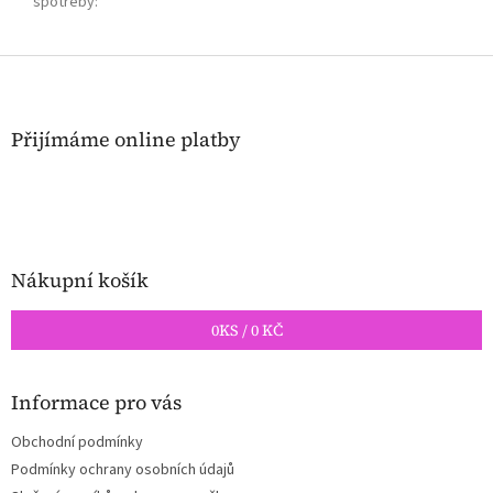
spotřeby
:
Z
á
p
a
Přijímáme online platby
t
í
Nákupní košík
0
KS /
0 KČ
Informace pro vás
Obchodní podmínky
Podmínky ochrany osobních údajů