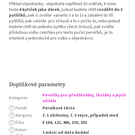
Příklad objednávky: objednáte například 30 srdíček, k tomu
bude
6 kytiček jako dárek
; pokud budete chtít
rozdělit do 3
pytlíčků,
pak si zvolíte variantu 3 a to 1x a zabalení do tří
pytlíčků, pak celofán pro 10 kusů a to v počtu 3x, nebo pokud
budete chtít do jednoho pytlíku všech 30 kusů, pak zvolíte
příslušnou volbu celofánu pro tento počet perníčků, je to
intuitivní a jednoduché pro volbu v objednávce.
Doplňkové parametry
Perníčky pro předškoláky, školáky a jejich
Kategorie
:
učitele
?
Perník
:
Perníkové těsto
?
Alergeny
:
č. 1 obiloviny, č. 3 vejce, případně med
?
Éčka
:
E 104, 122, 406, 330, 202
?
Datum
1 měsíc od data dodání