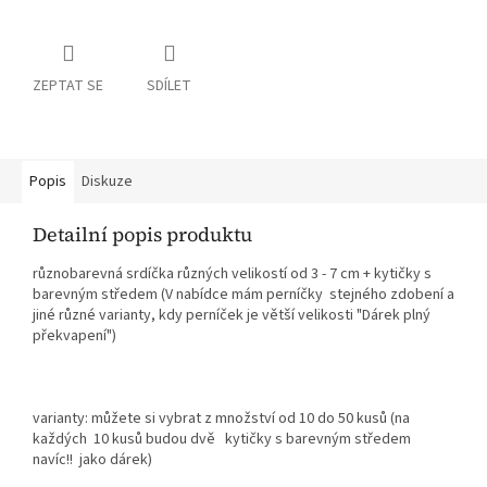
ZEPTAT SE
SDÍLET
Popis
Diskuze
Detailní popis produktu
různobarevná srdíčka různých velikostí od 3 - 7 cm + kytičky s
barevným středem (V nabídce mám perníčky stejného zdobení a
jiné různé varianty, kdy perníček je větší velikosti "Dárek plný
překvapení")
varianty: můžete si vybrat z množství od 10 do 50 kusů (na
každých 10 kusů budou dvě kytičky s barevným středem
navíc!! jako dárek)