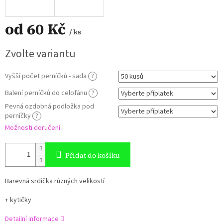
od
60 Kč
/ ks
Měrná
Zvolte variantu
cena:
Vyšší počet perníčků - sada
?
Balení perníčků do celofánu
?
Pevná ozdobná podložka pod
perníčky
?
Možnosti doručení
Přidat do košíku
Barevná srdíčka různých velikostí
+ kytičky
Detailní informace