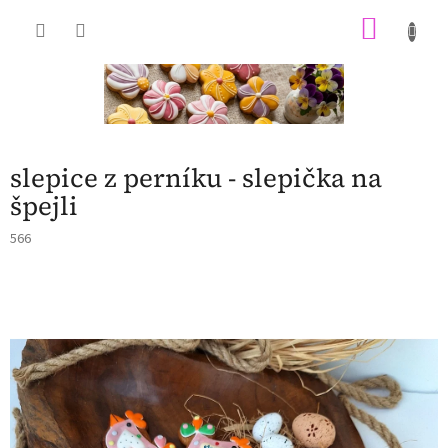
Přejít
NÁKU
na
obsah
KOŠÍK
slepice z perníku - slepička na
špejli
566