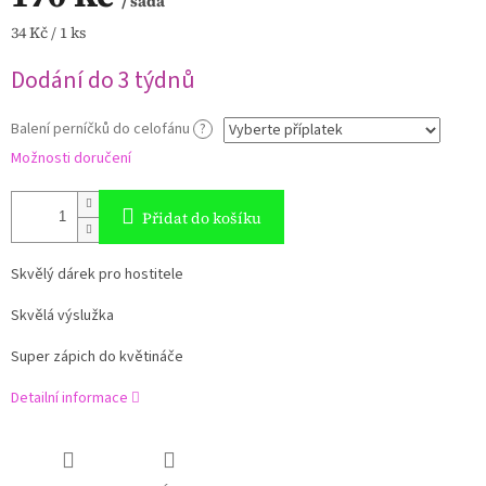
/ sada
Měrná
34 Kč / 1 ks
cena:
Dodání do 3 týdnů
Balení perníčků do celofánu
?
Možnosti doručení
Přidat do košíku
Skvělý dárek pro hostitele
Skvělá výslužka
Super zápich do květináče
Detailní informace