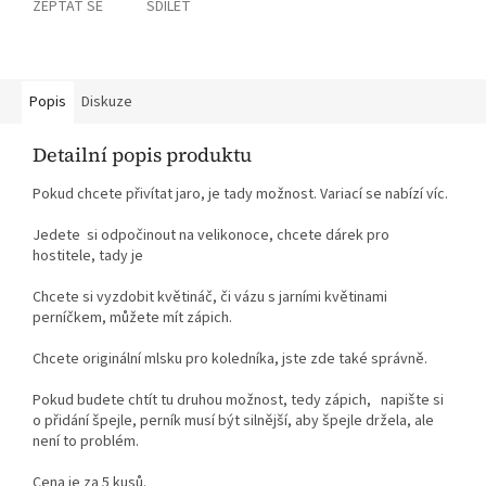
ZEPTAT SE
SDÍLET
Popis
Diskuze
Detailní popis produktu
Pokud chcete přivítat jaro, je tady možnost. Variací se nabízí víc.
Jedete si odpočinout na velikonoce, chcete dárek pro
hostitele, tady je
Chcete si vyzdobit květináč, či vázu s jarními květinami
perníčkem, můžete mít zápich.
Chcete originální mlsku pro koledníka, jste zde také správně.
Pokud budete chtít tu druhou možnost, tedy zápich, napište si
o přidání špejle, perník musí být silnější, aby špejle držela, ale
není to problém.
Cena je za 5 kusů.