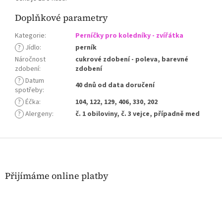
Doplňkové parametry
Kategorie
:
Perníčky pro koledníky - zvířátka
?
Jídlo
:
perník
Náročnost
cukrové zdobení - poleva, barevné
zdobení
:
zdobení
?
Datum
40 dnů od data doručení
spotřeby
:
?
Éčka
:
104, 122, 129, 406, 330, 202
?
Alergeny
:
č. 1 obiloviny, č. 3 vejce, případně med
Z
á
p
a
Přijímáme online platby
t
í