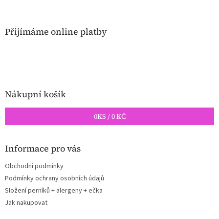
á
p
a
Přijímáme online platby
t
í
Nákupní košík
0
KS /
0 KČ
Informace pro vás
Obchodní podmínky
Podmínky ochrany osobních údajů
Složení perníků + alergeny + ečka
Jak nakupovat