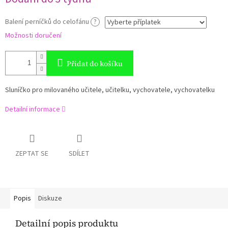
cena:
Balení perníčků do celofánu
?
Možnosti doručení
Přidat do košíku
Sluníčko pro milovaného učitele, učitelku, vychovatele, vychovatelku
Detailní informace
ZEPTAT SE
SDÍLET
Popis
Diskuze
Detailní popis produktu