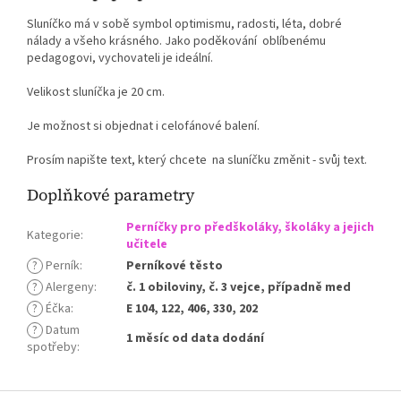
Sluníčko má v sobě symbol optimismu, radosti, léta, dobré
nálady a všeho krásného. Jako poděkování oblíbenému
pedagogovi, vychovateli je ideální.
Velikost sluníčka je 20 cm.
Je možnost si objednat i celofánové balení.
Prosím napište text, který chcete na sluníčku změnit - svůj text.
Doplňkové parametry
Perníčky pro předškoláky, školáky a jejich
Kategorie
:
učitele
?
Perník
:
Perníkové těsto
?
Alergeny
:
č. 1 obiloviny, č. 3 vejce, případně med
?
Éčka
:
E 104, 122, 406, 330, 202
?
Datum
1 měsíc od data dodání
spotřeby
:
Z