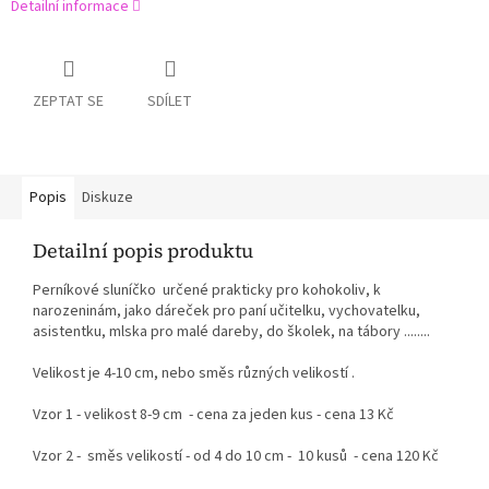
Detailní informace
ZEPTAT SE
SDÍLET
Popis
Diskuze
Detailní popis produktu
Perníkové sluníčko určené prakticky pro kohokoliv, k
narozeninám, jako dáreček pro paní učitelku, vychovatelku,
asistentku, mlska pro malé dareby, do školek, na tábory ........
Velikost je 4-10 cm, nebo směs různých velikostí .
Vzor 1 - velikost 8-9 cm - cena za jeden kus - cena 13 Kč
Vzor 2 - směs velikostí - od 4 do 10 cm - 10 kusů - cena 120 Kč