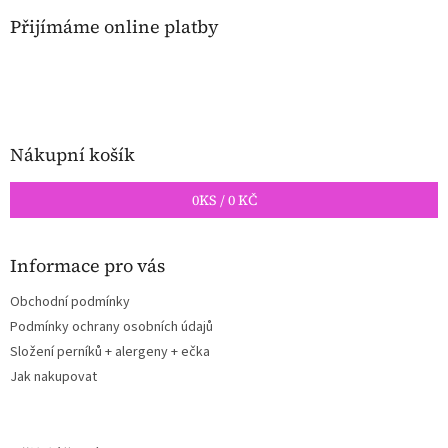
p
a
Přijímáme online platby
t
í
Nákupní košík
0
KS /
0 KČ
Informace pro vás
Obchodní podmínky
Podmínky ochrany osobních údajů
Složení perníků + alergeny + ečka
Jak nakupovat