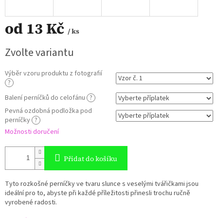
od
13 Kč
/ ks
Měrná
Zvolte variantu
cena:
Výběr vzoru produktu z fotografií
?
Balení perníčků do celofánu
?
Pevná ozdobná podložka pod
perníčky
?
Možnosti doručení
Přidat do košíku
Tyto rozkošné perníčky ve tvaru slunce s veselými tvářičkami jsou
ideální pro to, abyste při každé příležitosti přinesli trochu ručně
vyrobené radosti.