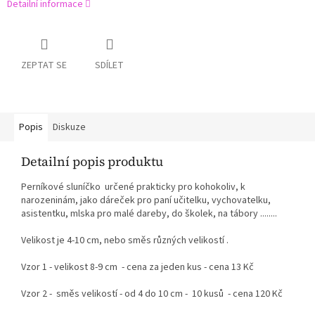
Detailní informace
ZEPTAT SE
SDÍLET
Popis
Diskuze
Detailní popis produktu
Perníkové sluníčko určené prakticky pro kohokoliv, k
narozeninám, jako dáreček pro paní učitelku, vychovatelku,
asistentku, mlska pro malé dareby, do školek, na tábory ........
Velikost je 4-10 cm, nebo směs různých velikostí .
Vzor 1 - velikost 8-9 cm - cena za jeden kus - cena 13 Kč
Vzor 2 - směs velikostí - od 4 do 10 cm - 10 kusů - cena 120 Kč