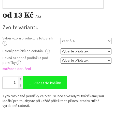
od
13 Kč
/ ks
Měrná
Zvolte variantu
cena:
Výběr vzoru produktu z fotografií
?
Balení perníčků do celofánu
?
Pevná ozdobná podložka pod
perníčky
?
Možnosti doručení
Přidat do košíku
Tyto rozkošné perníčky ve tvaru slunce s veselými tvářičkami jsou
ideální pro to, abyste při každé příležitosti přinesli trochu ručně
vyrobené radosti.