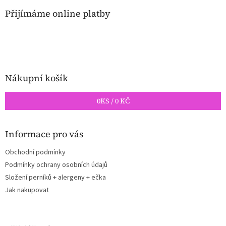
p
a
Přijímáme online platby
t
í
Nákupní košík
0
KS /
0 KČ
Informace pro vás
Obchodní podmínky
Podmínky ochrany osobních údajů
Složení perníků + alergeny + ečka
Jak nakupovat