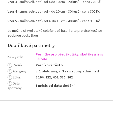
Vzor 3 - směs velikostí - od 4 do 10 cm - 20 kusů - cena 220 Kč
Vzor 4 - směs velikostí - od 4 do 10 cm - 30 kusů - cena 300 Kč
Vzor 5 - směs velikostí - od 4 do 10 cm - 40 kusů - cena 380 Kč
Je možno si zvolit také celofánové balení a to pro více kusů se
zdobnou podložkou.
Doplňkové parametry
Perníčky pro předškoláky, školáky a jejich
Kategorie
:
učitele
?
Perník
:
Perníkové těsto
?
Alergeny
:
č. 1 obiloviny, č. 3 vejce, případně med
?
Éčka
:
E 104, 122, 406, 330, 202
?
Datum
1 měsíc od data dodání
spotřeby
:
Z
á