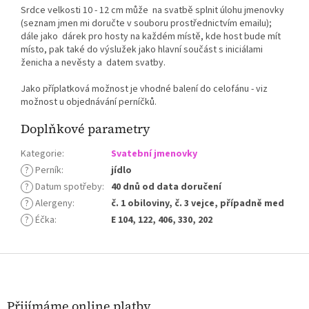
Srdce velkosti 10 - 12 cm může na svatbě splnit úlohu jmenovky
(seznam jmen mi doručte v souboru prostřednictvím emailu);
dále jako dárek pro hosty na každém místě, kde host bude mít
místo, pak také do výslužek jako hlavní součást s iniciálami
ženicha a nevěsty a datem svatby.
Jako příplatková možnost je vhodné balení do celofánu - viz
možnost u objednávání perníčků.
Doplňkové parametry
Kategorie
:
Svatební jmenovky
?
Perník
:
jídlo
?
Datum spotřeby
:
40 dnů od data doručení
?
Alergeny
:
č. 1 obiloviny, č. 3 vejce, případně med
?
Éčka
:
E 104, 122, 406, 330, 202
Z
á
p
a
Přijímáme online platby