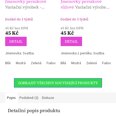
Jmenovky perníkové
Jmenovky perníkové
Variační výrobek -
růžové
Variační výrobek
jmenovka nebo dárek
- jmenovka nebo dárek
pro hosty?
pro hosty?
Dodání do 3 týdnů
Dodání do 3 týdnů
45 Kč bez DPH
45 Kč bez DPH
45 Kč
45 Kč
DETAIL
DETAIL
Jmenovka. Svatba.
Jmenovka z perníku. Svatba.
Bílá
Modrá
Zelená
Fialová
Bílá
Červená
Modrá
Bleděmodrá
Zelená
Fialová
Růžov
ZOBRAZIT VŠECHNY SOUVISEJÍCÍ PRODUKTY
Popis
Podobné (2)
Diskuze
Detailní popis produktu