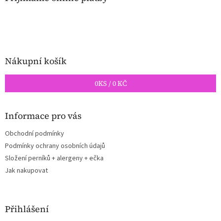
t
í
Nákupní košík
0
KS /
0 KČ
Informace pro vás
Obchodní podmínky
Podmínky ochrany osobních údajů
Složení perníků + alergeny + ečka
Jak nakupovat
Přihlášení