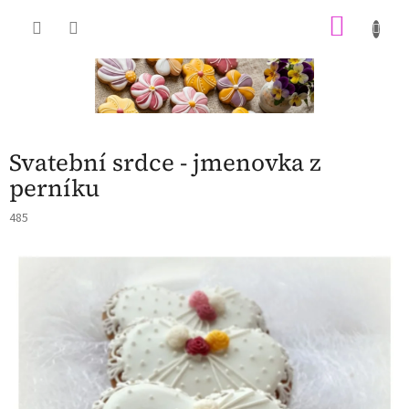
Přejít
NÁKU
na
obsah
KOŠÍK
Svatební srdce - jmenovka z
perníku
485