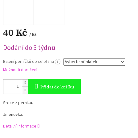
40 Kč
/ ks
Měrná
Dodání do 3 týdnů
cena:
Balení perníčků do celofánu
?
Možnosti doručení
Přidat do košíku
Srdce z perníku.
Jmenovka.
Detailní informace