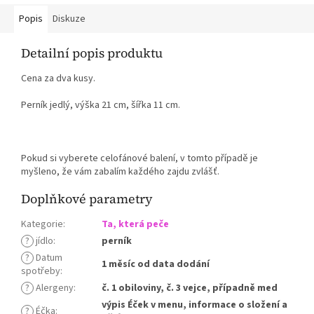
Popis
Diskuze
Detailní popis produktu
Cena za dva kusy.
Perník jedlý, výška 21 cm, šířka 11 cm.
Pokud si vyberete celofánové balení, v tomto případě je
myšleno, že vám zabalím každého zajdu zvlášť.
Doplňkové parametry
Kategorie
:
Ta, která peče
?
jídlo
:
perník
?
Datum
1 měsíc od data dodání
spotřeby
:
?
Alergeny
:
č. 1 obiloviny, č. 3 vejce, případně med
výpis Éček v menu, informace o složení a
?
Éčka
: