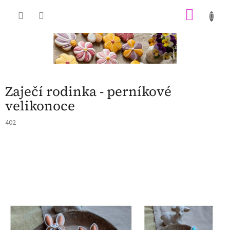
Přejít
NÁKU
na
obsah
KOŠÍK
Zaječí rodinka - perníkové
velikonoce
402