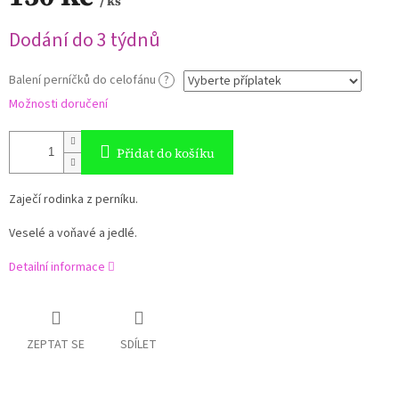
/ ks
Měrná
Dodání do 3 týdnů
cena:
Balení perníčků do celofánu
?
Možnosti doručení
Přidat do košíku
Zaječí rodinka z perníku.
Veselé a voňavé a jedlé.
Detailní informace
ZEPTAT SE
SDÍLET