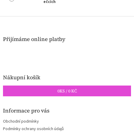
ečcích
Z
á
p
a
Přijímáme online platby
t
í
Nákupní košík
0
KS /
0 KČ
Informace pro vás
Obchodní podmínky
Podmínky ochrany osobních údajů