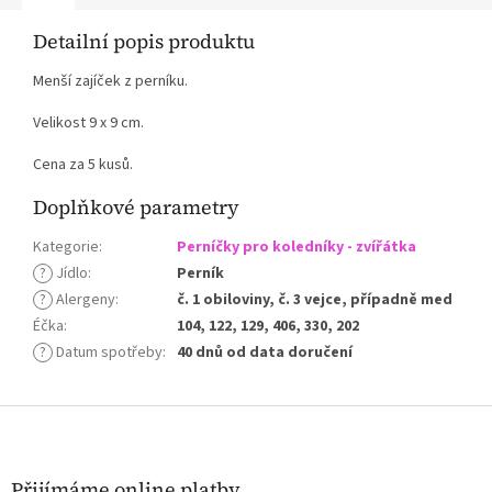
Detailní popis produktu
Menší zajíček z perníku.
Velikost 9 x 9 cm.
Cena za 5 kusů.
Doplňkové parametry
Kategorie
:
Perníčky pro koledníky - zvířátka
?
Jídlo
:
Perník
?
Alergeny
:
č. 1 obiloviny, č. 3 vejce, případně med
Éčka
:
104, 122, 129, 406, 330, 202
?
Datum spotřeby
:
40 dnů od data doručení
Z
á
p
a
Přijímáme online platby