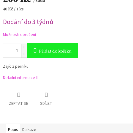
/ sada
Měrná
40 Kč / 1 ks
cena:
Dodání do 3 týdnů
Možnosti doručení
Přidat do košíku
Zajíc z perníku
Detailní informace
ZEPTAT SE
SDÍLET
Popis
Diskuze