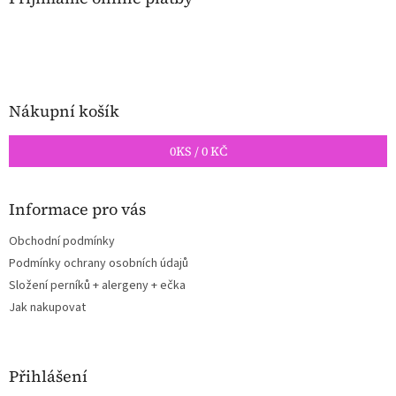
t
í
Nákupní košík
0
KS /
0 KČ
Informace pro vás
Obchodní podmínky
Podmínky ochrany osobních údajů
Složení perníků + alergeny + ečka
Jak nakupovat
Přihlášení