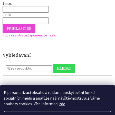
E-mail
Heslo
PŘIHLÁSIT SE
Nová registrace
Zapomenuté heslo
Vyhledávání
HLEDAT
K personalizaci obsahu a reklam, poskytování funkcí
sociálních médií a analýze naší návštěvnosti využíváme
soubory cookies. Více informací
zde
.
Vytvořil Shoptet