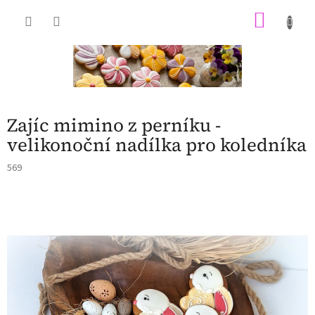
Přejít
NÁKU
na
obsah
KOŠÍK
Zajíc mimino z perníku -
velikonoční nadílka pro koledníka
569