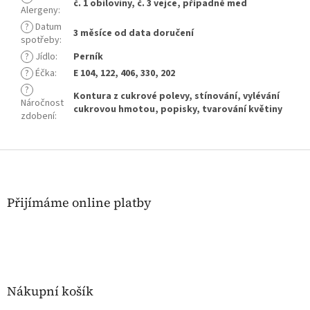
č. 1 obiloviny, č. 3 vejce, případně med
Alergeny
:
?
Datum
3 měsíce od data doručení
spotřeby
:
?
Jídlo
:
Perník
?
Éčka
:
E 104, 122, 406, 330, 202
?
Kontura z cukrové polevy, stínování, vylévání
Náročnost
cukrovou hmotou, popisky, tvarování květiny
zdobení
:
Z
á
p
a
Přijímáme online platby
t
í
Nákupní košík