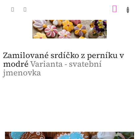
Přejít
NÁKU
na
obsah
KOŠÍK
Zamilované srdíčko z perníku v
modré
Varianta - svatební
jmenovka