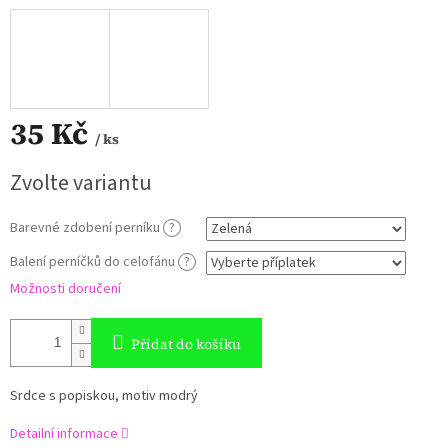
35 Kč
/ ks
Měrná
Zvolte variantu
cena:
Barevné zdobení perníku
?
Balení perníčků do celofánu
?
Možnosti doručení
Přidat do košíku
Srdce s popiskou, motiv modrý
Detailní informace