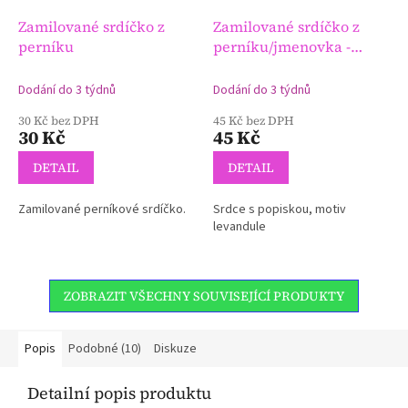
Zamilované srdíčko z
Zamilované srdíčko z
perníku
perníku/jmenovka -
levandulové
Varianta -
svatební jmenovka
Dodání do 3 týdnů
Dodání do 3 týdnů
30 Kč bez DPH
45 Kč bez DPH
30 Kč
45 Kč
DETAIL
DETAIL
Zamilované perníkové srdíčko.
Srdce s popiskou, motiv
levandule
ZOBRAZIT VŠECHNY SOUVISEJÍCÍ PRODUKTY
Popis
Podobné (10)
Diskuze
Detailní popis produktu