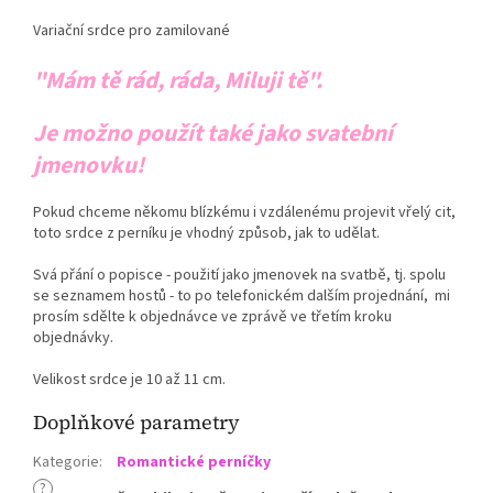
Variační srdce pro zamilované
"Mám tě rád, ráda, Miluji tě".
Je možno použít také jako svatební
jmenovku!
Pokud chceme někomu blízkému i vzdálenému projevit vřelý cit,
toto srdce z perníku je vhodný způsob, jak to udělat.
Svá přání o popisce - použití jako jmenovek na svatbě, tj. spolu
se seznamem hostů - to po telefonickém dalším projednání, mi
prosím sdělte k objednávce ve zprávě ve třetím kroku
objednávky.
Velikost srdce je 10 až 11 cm.
Doplňkové parametry
Kategorie
:
Romantické perníčky
?