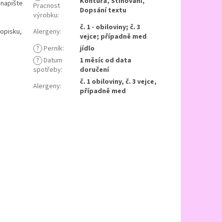
Kontura, Stínování,
 napište
Pracnost
Dopsání textu
výrobku
:
č. 1 - obiloviny; č. 3
popisku,
Alergeny
:
vejce; případně med
?
Perník
:
jídlo
?
Datum
1 měsíc od data
spotřeby
:
doručení
č. 1 obiloviny, č. 3 vejce,
Alergeny
:
případně med