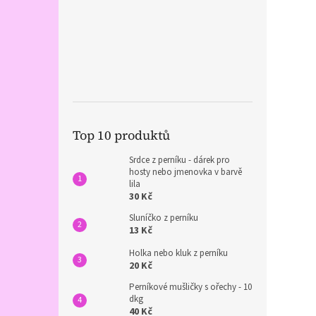
Top 10 produktů
Srdce z perníku - dárek pro
hosty nebo jmenovka v barvě
lila
30 Kč
Sluníčko z perníku
13 Kč
Holka nebo kluk z perníku
20 Kč
Perníkové mušličky s ořechy - 10
dkg
40 Kč