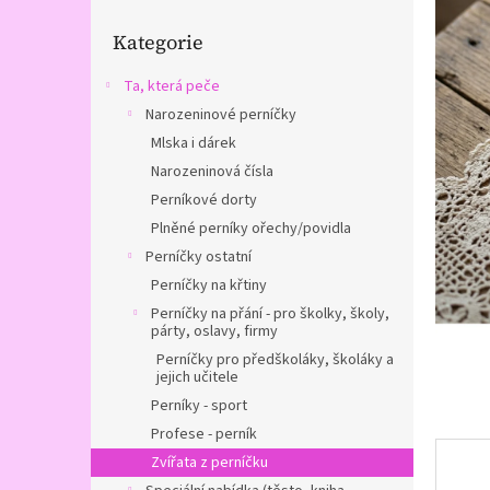
n
Přeskočit
e
Kategorie
kategorie
l
Ta, která peče
Narozeninové perníčky
Mlska i dárek
Narozeninová čísla
Perníkové dorty
Plněné perníky ořechy/povidla
Perníčky ostatní
Perníčky na křtiny
Perníčky na přání - pro školky, školy,
párty, oslavy, firmy
Perníčky pro předškoláky, školáky a
jejich učitele
Perníky - sport
Profese - perník
Zvířata z perníčku