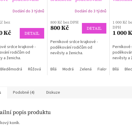
čům
rodičům
poděkov
Dodání do 3 týdnů
Dodání do 3 týdnů
Kč bez
800 Kč bez DPH
1 000 Kč b
800 Kč
DPH
DETAIL
0 Kč
1 000 
DETAIL
Perníkové srdce krajkové -
ové srdce krajkové -
Perníkové 
poděkování rodičům od
ování rodičům od
poděkován
nevěsty a ženicha.
y a ženicha.
nevěsty a 
Bleděmodrá
Růžová
Bílá
Modrá
Zelená
Fialová
Bílá
Červená
Ble
s
Podobné (4)
Diskuze
ailní popis produktu
íkový koník.