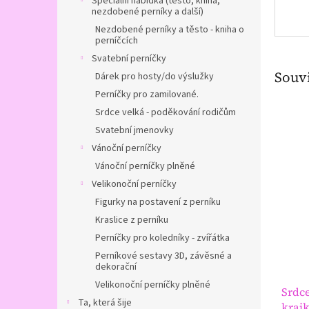
Speciální nabídka (těsto, kniha,
nezdobené perníky a další)
Nezdobené perníky a těsto - kniha o
perníčcích
Svatební perníčky
Souvi
Dárek pro hosty/do výslužky
Perníčky pro zamilované.
Srdce velká - poděkování rodičům
Svatební jmenovky
Vánoční perníčky
Vánoční perníčky plněné
Velikonoční perníčky
Figurky na postavení z perníku
Kraslice z perníku
Perníčky pro koledníky - zvířátka
Perníkové sestavy 3D, závěsné a
dekorační
Velikonoční perníčky plněné
Srdce
Ta, která šije
kraj