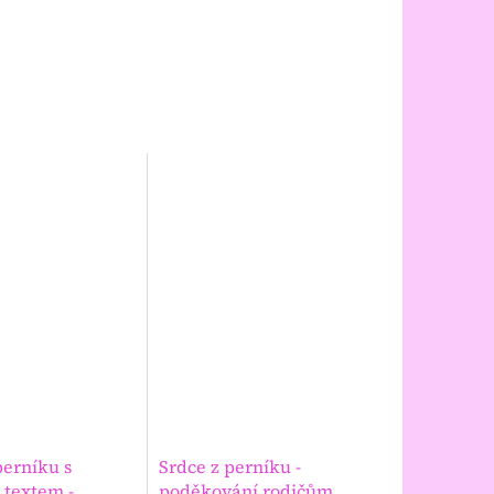
perníku s
Srdce z perníku -
 textem -
poděkování rodičům