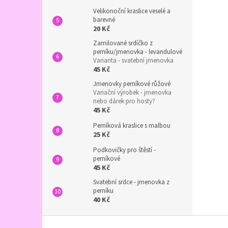
Velikonoční kraslice veselé a
barevné
20 Kč
Zamilované srdíčko z
perníku/jmenovka - levandulové
Varianta - svatební jmenovka
45 Kč
Jmenovky perníkové růžové
Variační výrobek - jmenovka
nebo dárek pro hosty?
45 Kč
Perníková kraslice s malbou
25 Kč
Podkovičky pro štěstí -
perníkové
45 Kč
Svatební srdce - jmenovka z
perníku
40 Kč
Z