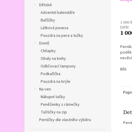
Dětské
rodi
Adventní kalendáře
Baťůžky
1 000 
DPH
Látková pexesa
1 00
Pouzdra na pera a tužky
Domů
Perník
Chňapky
poděk
nevěst
Obaly na knihy
Odličovací tampony
Bílá
Podkafíčka
Pouzdra na brýle
Na ven
Popi
Nákupní tašky
Peněženky s rámečky
Det
Taštičky na zip
Perníčky dle vlastního výběru
Pern