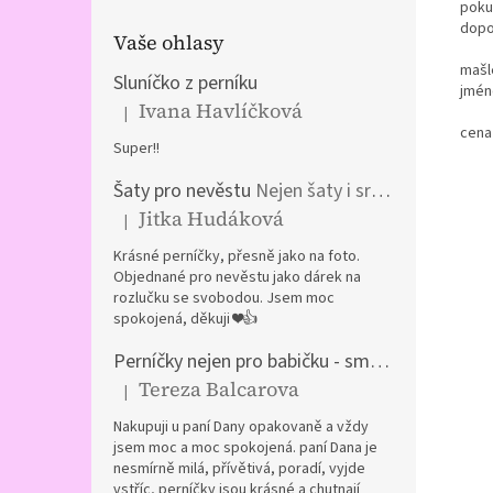
poku
dopo
Vaše ohlasy
mašl
Sluníčko z perníku
jmén
Ivana Havlíčková
|
Hodnocení produktu je 5 z 5 hvězdiček.
cena 
Super!!
Šaty pro nevěstu
Nejen šaty i srdíčka a kočár z perníku
Jitka Hudáková
|
Hodnocení produktu je 5 z 5 hvězdiček.
Krásné perníčky, přesně jako na foto.
Objednané pro nevěstu jako dárek na
rozlučku se svobodou. Jsem moc
spokojená, děkuji ❤️👍
Perníčky nejen pro babičku - směs plněných perníčků
Tereza Balcarova
|
Hodnocení produktu je 5 z 5 hvězdiček.
Nakupuji u paní Dany opakovaně a vždy
jsem moc a moc spokojená. paní Dana je
nesmírně milá, přívětivá, poradí, vyjde
vstříc, perníčky jsou krásné a chutnají