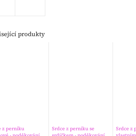
sející produkty
 z perníku
Srdce z perníku se
Srdce z 
kové - poděkování
srdíčkem - poděkování
vlastním