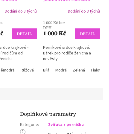
ání rodičům
Dodání do 3 týdnů
Dodání do 3 týdnů
ez
1 000 Kč bez
DPH
Kč
1 000 Kč
DETAIL
DETAIL
srdce krajkové -
Perníkové srdce krajkové.
í rodičům od
Dárek pro rodiče ženicha a
ženicha.
nevěsty.
děmodrá
Bleděmodrá
Růžová
Růžová
Bílá
Tyrkysová
Modrá
Zelená
Fialová
Červená
B
Doplňkové parametry
Kategorie
:
Zvířata z perníčku
?