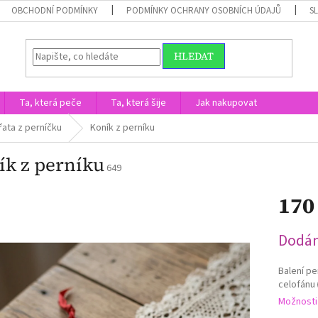
OBCHODNÍ PODMÍNKY
PODMÍNKY OCHRANY OSOBNÍCH ÚDAJŮ
S
HLEDAT
Ta, která peče
Ta, která šije
Jak nakupovat
řata z perníčku
Koník z perníku
ík z perníku
649
170
Měrná
Dodán
cena:
Balení pe
celofánu
Možnosti