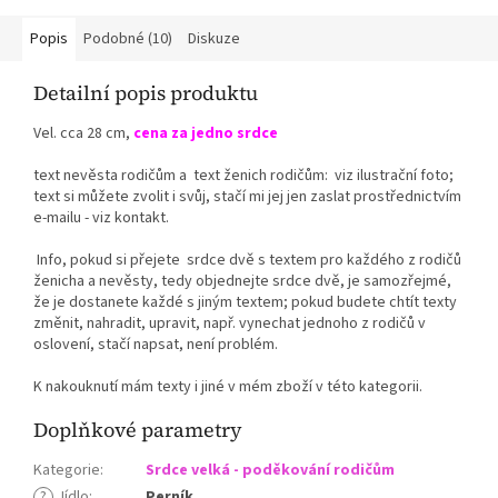
Popis
Podobné (10)
Diskuze
Detailní popis produktu
Vel. cca 28 cm,
cena za jedno srdce
text nevěsta rodičům a text ženich rodičům: viz ilustrační foto;
text si můžete zvolit i svůj, stačí mi jej jen zaslat prostřednictvím
e-mailu - viz kontakt.
Info, pokud si přejete srdce dvě s textem pro každého z rodičů
ženicha a nevěsty, tedy objednejte srdce dvě, je samozřejmé,
že je dostanete každé s jiným textem; pokud budete chtít texty
změnit, nahradit, upravit, např. vynechat jednoho z rodičů v
oslovení, stačí napsat, není problém.
K nakouknutí mám texty i jiné v mém zboží v této kategorii.
Doplňkové parametry
Kategorie
:
Srdce velká - poděkování rodičům
?
Jídlo
:
Perník