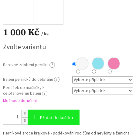
1 000 Kč
/ ks
Měrná
Zvolte variantu
cena:
Barevné zdobení perníku
?
Balení perníčků do celofánu
?
Perníček do mašličky k
celofánovému balení
?
Možnosti doručení
Přidat do košíku
Perníkové srdce krajkové - poděkování rodičům od nevěsty a ženicha.