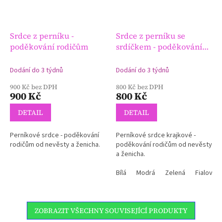
Srdce z perníku -
Srdce z perníku se
poděkování rodičům
srdíčkem - poděkování
rodičům
Dodání do 3 týdnů
Dodání do 3 týdnů
900 Kč bez DPH
800 Kč bez DPH
900 Kč
800 Kč
DETAIL
DETAIL
Perníkové srdce - poděkování
Perníkové srdce krajkové -
rodičům od nevěsty a ženicha.
poděkování rodičům od nevěsty
a ženicha.
Bílá
Modrá
Zelená
Fialová
ZOBRAZIT VŠECHNY SOUVISEJÍCÍ PRODUKTY