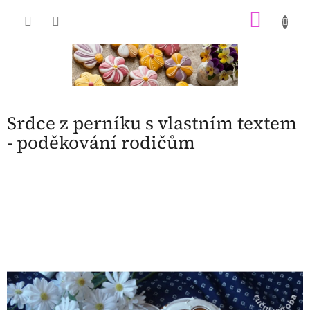
Přejít
NÁKU
na
obsah
KOŠÍK
Srdce z perníku s vlastním textem
- poděkování rodičům