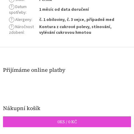
?
Datum
1 měsíc od data doručení
spotřeby
:
?
Alergeny
:
č. 1 obiloviny, č. 3 vejce, případně med
?
Náročnost
Kontura z cukrové polevy, stínování,
zdobení
:
vylévání cukrovou hmotou
Z
á
p
a
Přijímáme online platby
t
í
Nákupní košík
0
KS /
0 KČ