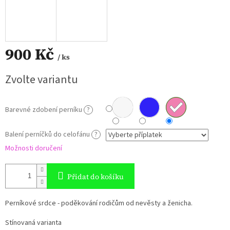
900 Kč
/ ks
Měrná
Zvolte variantu
cena:
Barevné zdobení perníku
?
Balení perníčků do celofánu
?
Možnosti doručení
Přidat do košíku
Perníkové srdce - poděkování rodičům od nevěsty a ženicha.
Stínovaná varianta