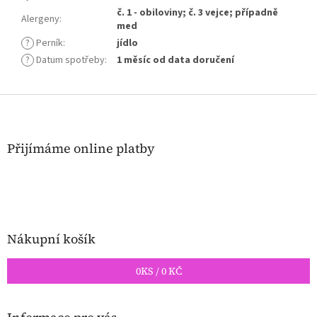
č. 1 - obiloviny; č. 3 vejce; případně
Alergeny
:
med
?
Perník
:
jídlo
?
Datum spotřeby
:
1 měsíc od data doručení
Z
á
p
a
Přijímáme online platby
t
í
Nákupní košík
0
KS /
0 KČ