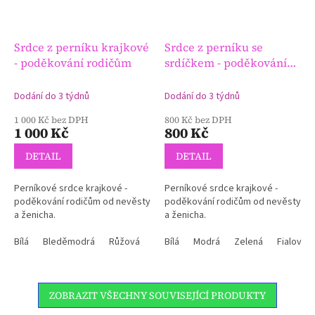
Srdce z perníku krajkové
Srdce z perníku se
- poděkování rodičům
srdíčkem - poděkování
rodičům
Dodání do 3 týdnů
Dodání do 3 týdnů
1 000 Kč bez DPH
800 Kč bez DPH
1 000 Kč
800 Kč
DETAIL
DETAIL
Perníkové srdce krajkové -
Perníkové srdce krajkové -
poděkování rodičům od nevěsty
poděkování rodičům od nevěsty
a ženicha.
a ženicha.
Bílá
Bleděmodrá
Růžová
Bílá
Modrá
Zelená
Fialová
ZOBRAZIT VŠECHNY SOUVISEJÍCÍ PRODUKTY