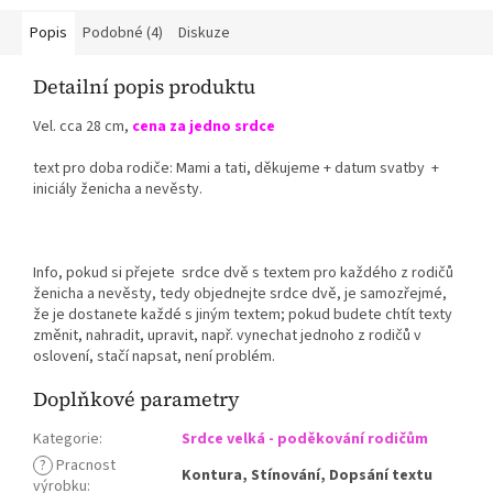
Popis
Podobné (4)
Diskuze
Detailní popis produktu
Vel. cca 28 cm,
cena za jedno srdce
text pro doba rodiče: Mami a tati, děkujeme + datum svatby +
iniciály ženicha a nevěsty.
Info, pokud si přejete srdce dvě s textem pro každého z rodičů
ženicha a nevěsty, tedy objednejte srdce dvě, je samozřejmé,
že je dostanete každé s jiným textem; pokud budete chtít texty
změnit, nahradit, upravit, např. vynechat jednoho z rodičů v
oslovení, stačí napsat, není problém.
Doplňkové parametry
Kategorie
:
Srdce velká - poděkování rodičům
?
Pracnost
Kontura, Stínování, Dopsání textu
výrobku
: