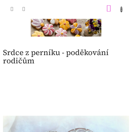
Přejít
NÁKU
na
obsah
KOŠÍK
Srdce z perníku - poděkování
rodičům