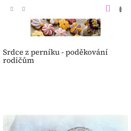
Přejít
NÁKU
na
obsah
KOŠÍK
Srdce z perníku - poděkování
rodičům