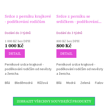
Srdce z perníku krajkové
Srdce z perníku se
- poděkování rodičům
srdíčkem - poděkování
rodičům
Dodání do 3 týdnů
Dodání do 3 týdnů
1 000 Kč bez DPH
800 Kč bez DPH
1 000 Kč
800 Kč
DETAIL
DETAIL
Perníkové srdce krajkové -
Perníkové srdce krajkové -
poděkování rodičům od nevěsty
poděkování rodičům od nevěsty
a ženicha.
a ženicha.
Bílá
Bleděmodrá
Růžová
Bílá
Modrá
Zelená
Fialová
ZOBRAZIT VŠECHNY SOUVISEJÍCÍ PRODUKTY