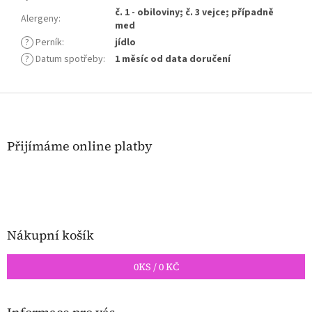
č. 1 - obiloviny; č. 3 vejce; případně
Alergeny
:
med
?
Perník
:
jídlo
?
Datum spotřeby
:
1 měsíc od data doručení
Z
á
p
a
Přijímáme online platby
t
í
Nákupní košík
0
KS /
0 KČ