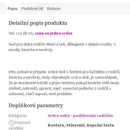
Popis
Podobné (4)
Diskuze
Detailní popis produktu
Vel. cca 28 cm,
cena za jedno srdce
text pro doba rodiče: Mami a tati, děkujeme + datum svatby +
iniciály ženicha a nevěsty.
Info, pokud si přejete srdce dvě s textem pro každého z rodičů
ženicha a nevěsty, tedy objednejte srdce dvě, je samozřejmé,
že je dostanete každé s jiným textem; pokud budete chtít texty
změnit, nahradit, upravit, např. vynechat jednoho z rodičů v
oslovení, stačí napsat, není problém.
Doplňkové parametry
Kategorie
:
Srdce velká - poděkování rodičům
?
Pracnost
Kontura, Stínování, Dopsání textu
výrobku
: