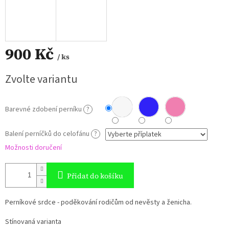
900 Kč
/ ks
Měrná
Zvolte variantu
cena:
Barevné zdobení perníku
?
Balení perníčků do celofánu
?
Možnosti doručení
Přidat do košíku
Perníkové srdce - poděkování rodičům od nevěsty a ženicha.
Stínovaná varianta