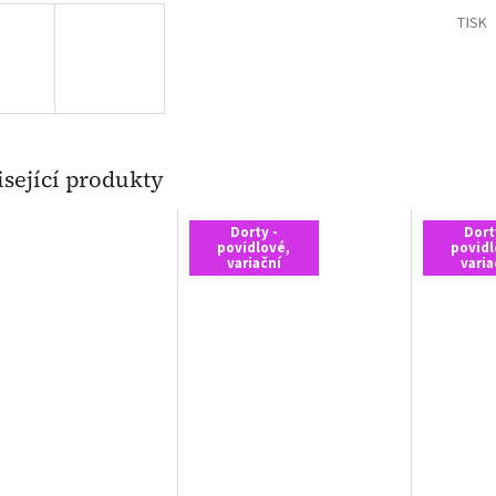
TISK
sející produkty
Dorty -
Dort
povidlové,
povidl
variační
varia