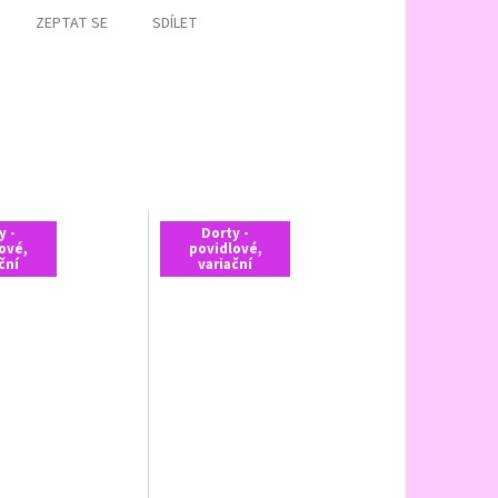
ZEPTAT SE
SDÍLET
y -
Dorty -
ové,
povidlové,
ční
variační