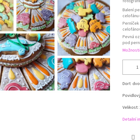
fotografi
Balení pe
celofánu
Perníček 
celofáno
Pevná oz
pod pern
Možnosti
Dort dvo
Povidlov
Velikost:
Detailní 