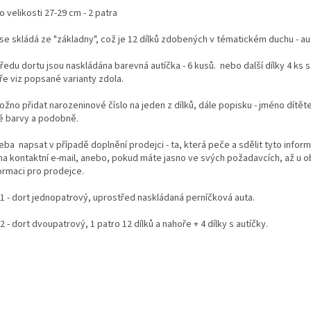
o velikosti 27-29 cm - 2 patra
 se skládá ze "základny", což je 12 dílků zdobených v tématickém duchu - au
ředu dortu jsou naskládána barevná autíčka - 6 kusů. nebo další dílky 4 ks s
ře viz popsané varianty zdola.
žno přidat narozeninové číslo na jeden z dílků, dále popisku - jméno dítěte
té barvy a podobně.
eba napsat v případě doplnění prodejci - ta, která peče a sdělit tyto inform
na kontaktní e-mail, anebo, pokud máte jasno ve svých požadavcích, až u 
formaci pro prodejce.
 1 - dort jednopatrový, uprostřed naskládaná perníčková auta.
2 - dort dvoupatrový, 1 patro 12 dílků a nahoře + 4 dílky s autíčky.