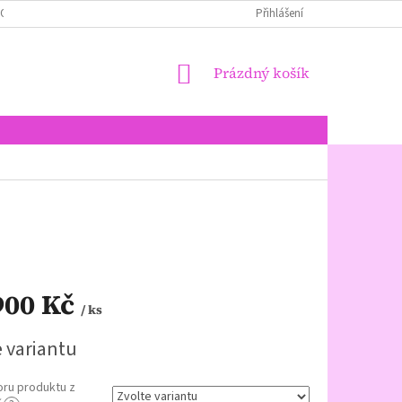
LOŽENÍ PERNÍKŮ + ALERGENY + EČKA
JAK NAKUPOVAT
Přihlášení
NÁKUPNÍ
Prázdný košík
KOŠÍK
900 Kč
/ ks
e variantu
oru produktu z