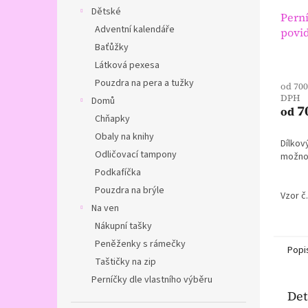
Dětské
Perní
Adventní kalendáře
povi
Baťůžky
Průmě
Látková pexesa
hodno
Pouzdra na pera a tužky
od 700
produ
DPH
je
Domů
7
od
5,0
Chňapky
z
Obaly na knihy
5
Dílkový
hvězdi
Odličovací tampony
možno
Podkafíčka
Pouzdra na brýle
Vzor č.
Na ven
Nákupní tašky
Peněženky s rámečky
Popi
Taštičky na zip
Perníčky dle vlastního výběru
Det