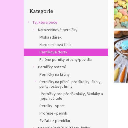
n
Přeskočit
e
Kategorie
kategorie
l
Ta, která peče
Narozeninové perníčky
Mlska i dárek
Narozeninová čísla
Perníkové dorty
Plněné perníky ořechy/povidla
Perníčky ostatní
Perníčky na křtiny
Perníčky na přání - pro školky, školy,
párty, oslavy, firmy
Perníčky pro předškoláky, školáky a
jejich učitele
Perníky - sport
Profese - perník
Zvířata z perníčku