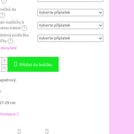
í
?
rníčků do
?
do mašličky k
vému balení
?
dobná podložka
íčky
?
 doručení
Přidat do košíku
upatrový.
ý.
 27-29 cm.
informace