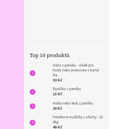
Top 10 produktů
Srdce z perníku - dárek pro
hosty nebo jmenovka v barvě
lila
30 Kč
Sluníčko z perníku
13 Kč
Holka nebo kluk z perníku
20 Kč
Perníkové mušličky s ořechy - 10
dkg
40 Kč