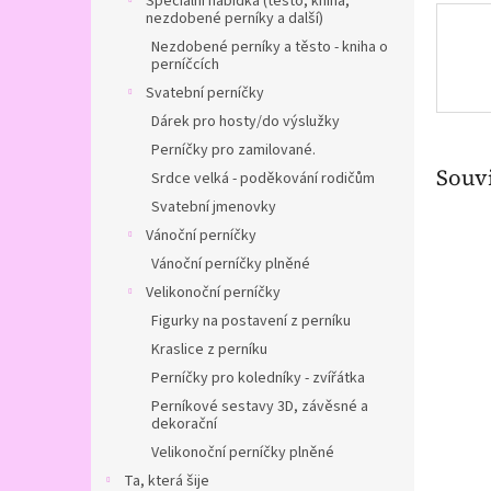
Speciální nabídka (těsto, kniha,
nezdobené perníky a další)
Nezdobené perníky a těsto - kniha o
perníčcích
Svatební perníčky
Dárek pro hosty/do výslužky
Perníčky pro zamilované.
Souvi
Srdce velká - poděkování rodičům
Svatební jmenovky
Vánoční perníčky
Vánoční perníčky plněné
Velikonoční perníčky
Figurky na postavení z perníku
Kraslice z perníku
Perníčky pro koledníky - zvířátka
Perníkové sestavy 3D, závěsné a
dekorační
Velikonoční perníčky plněné
Ta, která šije