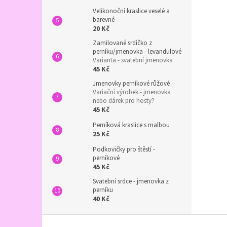
Velikonoční kraslice veselé a
barevné
20 Kč
Zamilované srdíčko z
perníku/jmenovka - levandulové
Varianta - svatební jmenovka
45 Kč
Jmenovky perníkové růžové
Variační výrobek - jmenovka
nebo dárek pro hosty?
45 Kč
Perníková kraslice s malbou
25 Kč
Podkovičky pro štěstí -
perníkové
45 Kč
Svatební srdce - jmenovka z
perníku
40 Kč
Z