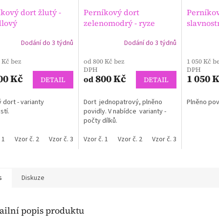
kový dort žlutý -
Perníkový dort
Perníkov
dlový
zelenomodrý - ryze
slavnost
pánská záležitost -
Láska je
Dodání do 3 týdnů
Dodání do 3 týdnů
rné
povidlový
která ros
cení
dělíme. 
 Kč bez
od 800 Kč bez
1 050 Kč b
ktu
Schweit
DPH
DPH
00 Kč
800 Kč
1 050 
od
DETAIL
DETAIL
 dort - varianty
Dort jednopatrový, plněno
Plněno povi
ček.
stí.
povidly. V nabídce varianty -
počty dílků.
 1
Vzor č. 2
Vzor č. 3
Vzor č. 4
Vzor č. 1
Vzor č. 5
Vzor č. 2
Vzor č. 3
Vzor č. 4
s
Diskuze
ailní popis produktu