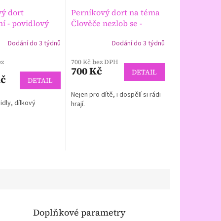
ý dort
Perníkový dort na téma
ní - povidlový
Člověče nezlob se -
 jediná věc,
povidlový
Dítě, které si
Dodání do 3 týdnů
Dodání do 3 týdnů
te, když se o ni
nehraje, není dítě, ale
Albert
člověk, který si nehraje,
ez
700 Kč bez DPH
ger
navždy ztratil dítě, které
700 Kč
DETAIL
v něm žilo a které mu
Kč
DETAIL
bude strašně chybět.
Nejen pro dítě, i dospělí si rádi
dly, dílkový
hrají.
Doplňkové parametry