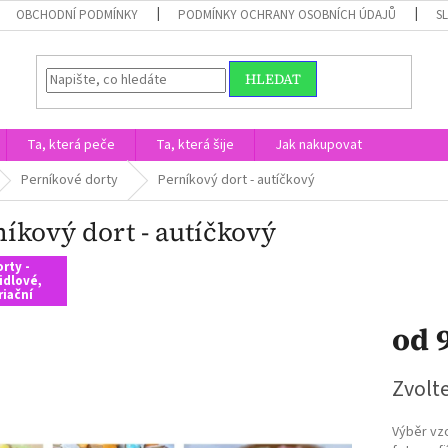
OBCHODNÍ PODMÍNKY
PODMÍNKY OCHRANY OSOBNÍCH ÚDAJŮ
S
HLEDAT
Ta, která peče
Ta, která šije
Jak nakupovat
Perníkové dorty
Perníkový dort - autíčkový
níkový dort - autíčkový
rty -
idlové,
riační
od
Měrná
Zvolt
cena:
Výběr vz