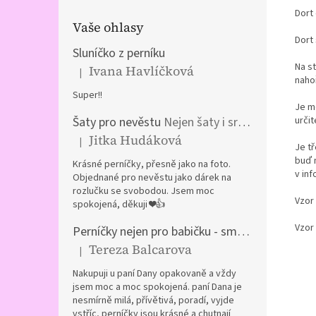
Dort 
Vaše ohlasy
Dort
Sluníčko z perníku
Na st
Ivana Havlíčková
|
Hodnocení produktu je 5 z 5 hvězdiček.
naho
Super!!
Je mo
urči
Šaty pro nevěstu
Nejen šaty i srdíčka a kočár z perníku
Jitka Hudáková
|
Hodnocení produktu je 5 z 5 hvězdiček.
Je tř
buď 
Krásné perníčky, přesně jako na foto.
v in
Objednané pro nevěstu jako dárek na
rozlučku se svobodou. Jsem moc
Vzor
spokojená, děkuji ❤️👍
Vzor 
Perníčky nejen pro babičku - směs plněných perníčků
Tereza Balcarova
|
Hodnocení produktu je 5 z 5 hvězdiček.
Nakupuji u paní Dany opakovaně a vždy
jsem moc a moc spokojená. paní Dana je
nesmírně milá, přívětivá, poradí, vyjde
vstříc, perníčky jsou krásné a chutnají