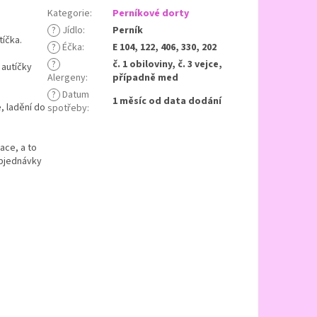
Kategorie
:
Perníkové dorty
?
Jídlo
:
Perník
tíčka.
?
Éčka
:
E 104, 122, 406, 330, 202
?
č. 1 obiloviny, č. 3 vejce,
 autíčky
Alergeny
:
případně med
?
Datum
1 měsíc od data dodání
, ladění do
spotřeby
:
ace, a to
objednávky