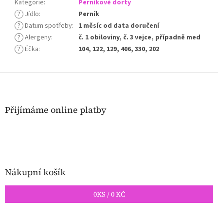
Kategorie
:
Perníkové dorty
?
Jídlo
:
Perník
?
Datum spotřeby
:
1 měsíc od data doručení
?
Alergeny
:
č. 1 obiloviny, č. 3 vejce, případně med
?
Éčka
:
104, 122, 129, 406, 330, 202
Z
á
p
a
Přijímáme online platby
t
í
Nákupní košík
0
KS /
0 KČ