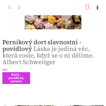
Přejít
NÁKU
na
obsah
KOŠÍK
Perníkový dort slavnostní -
povidlový
Láska je jediná věc,
která roste, když se o ni dělíme.
Albert Schweitger
664
Dorty -
povidlové,
variační