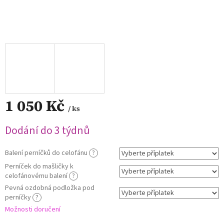
1 050 Kč
/ ks
Měrná
Dodání do 3 týdnů
cena:
Balení perníčků do celofánu
?
Perníček do mašličky k
celofánovému balení
?
Pevná ozdobná podložka pod
perníčky
?
Možnosti doručení