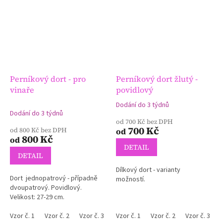
Perníkový dort - pro
Perníkový dort žlutý -
vinaře
povidlový
Dodání do 3 týdnů
Průměrné
Dodání do 3 týdnů
hodnocení
od 700 Kč bez DPH
produktu
700 Kč
od 800 Kč bez DPH
od
je
800 Kč
od
5,0
DETAIL
z
DETAIL
5
Dílkový dort - varianty
hvězdiček.
Dort jednopatrový - případně
možností.
dvoupatrový. Povidlový.
Velikost: 27-29 cm.
Vzor č. 1
Vzor č. 2
Vzor č. 3
Vzor č. 1
Vzor č. 2
Vzor č. 3