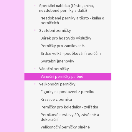
Speciální nabídka (těsto, kniha,
nezdobené perníky a další)
Nezdobené perníky a těsto - kniha o
perníčcích
Svatební perníčky
Dárek pro hosty/do výslužky
Perníčky pro zamilované.
Srdce velká - poděkování rodičům
Svatební jmenovky
Vánoční perníčky
Vánoční perníčky plněné
Velikonoční perníčky
Figurky na postavení z perníku
Kraslice z perníku
Perníčky pro koledníky - zvířátka
Perníkové sestavy 3D, závěsné a
dekorační
Velikonoční perníčky plněné