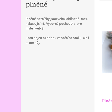
plněné
e
n
V
í
ý
p
Plněné perníčky jsou velmi oblíbené mezi
p
nakupujícími. Výborná pochoutka pro
r
malé i velké.
i
o
s
d
Jsou nejen ozdobou vánočního stolu, ale i
p
u
mimo něj.
r
k
o
t
d
P
ů
u
o
k
s
t
t
ů
r
a
n
n
í
Plně
p