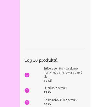
Top 10 produktů
Srdce z perníku - dárek pro
hosty nebo jmenovka v barvě
lila
30 Kč
Sluníčko z perníku
13 Kč
Holka nebo kluk z perníku
20 Kč