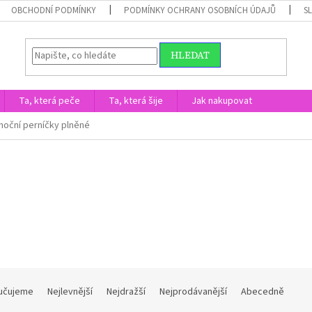
OBCHODNÍ PODMÍNKY
PODMÍNKY OCHRANY OSOBNÍCH ÚDAJŮ
S
HLEDAT
Ta, která peče
Ta, která šije
Jak nakupovat
noční perníčky plněné
učujeme
Nejlevnější
Nejdražší
Nejprodávanější
Abecedně