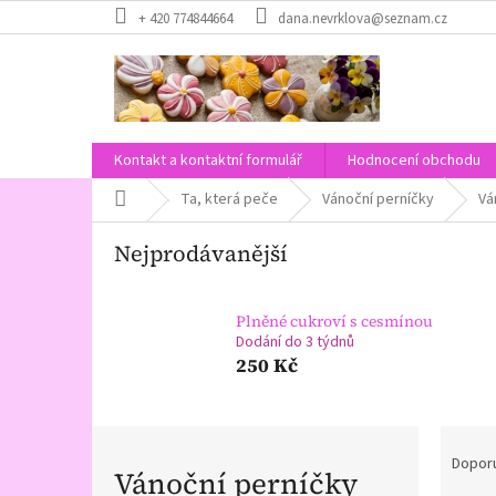
Přejít
+ 420 774844664
dana.nevrklova@seznam.cz
na
obsah
Kontakt a kontaktní formulář
Hodnocení obchodu
Domů
Ta, která peče
Vánoční perníčky
Vá
Nejprodávanější
Plněné cukroví s cesmínou
Dodání do 3 týdnů
250 Kč
Ř
a
Dopor
Vánoční perníčky
z