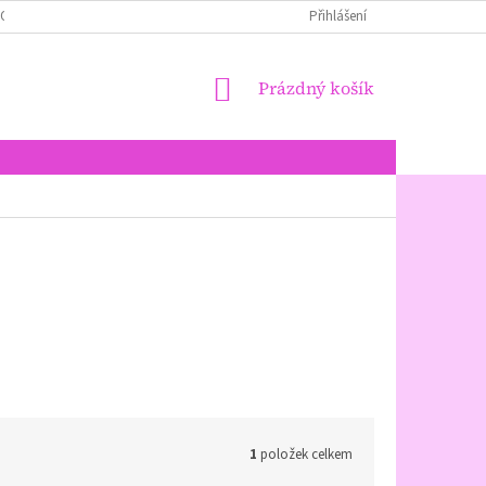
LOŽENÍ PERNÍKŮ + ALERGENY + EČKA
JAK NAKUPOVAT
Přihlášení
NÁKUPNÍ
Prázdný košík
KOŠÍK
1
položek celkem