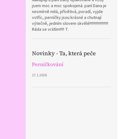
Nakupuji u paní Dany opakovaně a vždy
jsem moc a moc spokojená. paní Dana je
nesmírně milá, přívětivá, poradí, vyjde
vstříc, perníčky jsou krásné a chutnají
výtečně, jedním slovem skvělé!!!!!!!!!!!!!!!!!!!!
Ráda se vrátím!!!!! T.
Novinky - Ta, která peče
Perníčkování
17.1.2026