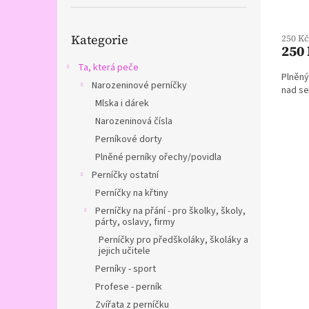
a
n
Průmě
Přeskočit
hodno
e
Kategorie
250 K
kategorie
produ
l
250
je
5,0
Ta, která peče
Plněný
z
Narozeninové perníčky
nad se
5
Mlska i dárek
hvězdi
Narozeninová čísla
Perníkové dorty
Plněné perníky ořechy/povidla
Perníčky ostatní
Perníčky na křtiny
Perníčky na přání - pro školky, školy,
párty, oslavy, firmy
Perníčky pro předškoláky, školáky a
jejich učitele
Perníky - sport
Profese - perník
Zvířata z perníčku