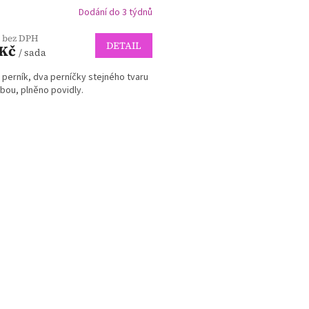
Dodání do 3 týdnů
rné
cení
č bez DPH
ktu
DETAIL
 Kč
/ sada
 perník, dva perníčky stejného tvaru
bou, plněno povidly.
ček.
O
v
l
á
d
a
c
í
p
r
v
k
y
v
ý