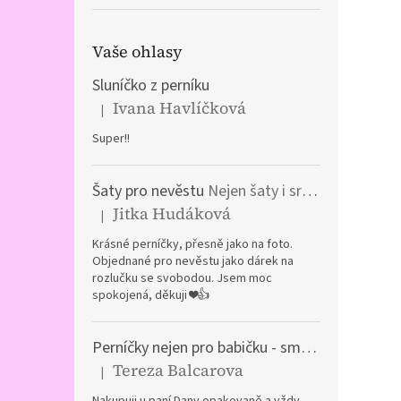
Vaše ohlasy
Sluníčko z perníku
Ivana Havlíčková
|
Hodnocení produktu je 5 z 5 hvězdiček.
Super!!
Šaty pro nevěstu
Nejen šaty i srdíčka a kočár z perníku
Jitka Hudáková
|
Hodnocení produktu je 5 z 5 hvězdiček.
Krásné perníčky, přesně jako na foto.
Objednané pro nevěstu jako dárek na
rozlučku se svobodou. Jsem moc
spokojená, děkuji ❤️👍
Perníčky nejen pro babičku - směs plněných perníčků
Tereza Balcarova
|
Hodnocení produktu je 5 z 5 hvězdiček.