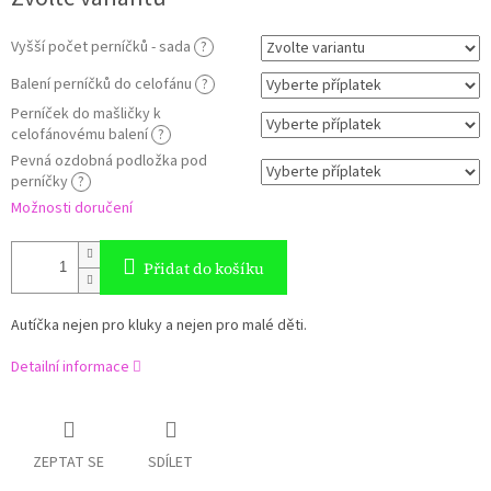
cena:
Vyšší počet perníčků - sada
?
Balení perníčků do celofánu
?
Perníček do mašličky k
celofánovému balení
?
Pevná ozdobná podložka pod
perníčky
?
Možnosti doručení
Přidat do košíku
Autíčka nejen pro kluky a nejen pro malé děti.
Detailní informace
ZEPTAT SE
SDÍLET