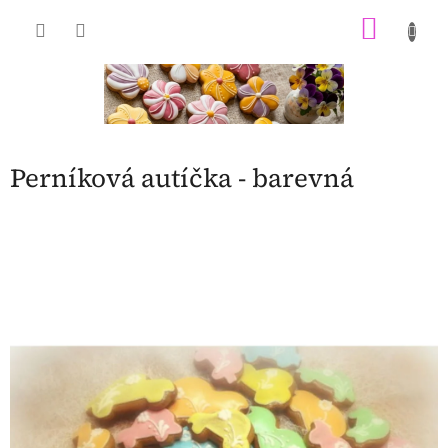
Přejít
NÁKU
na
obsah
KOŠÍK
Perníková autíčka - barevná