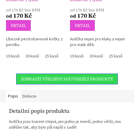
od 170 Kč bez DPH
od 170 Kč bez DPH
170 Kč
170 Kč
od
od
DETAIL
DETAIL
Líbezné pestrobarevné kvítky z
Autíčka nejen pro kluky a nejen
perníku
pro malé děti.
10 kusů
20 kusů
25 kusů
30 kusů
10 kusů
40 kusů
20 kusů
50 kusů
25 kusů
30
ZOBRAZIT VŠECHNY SOUVISEJÍCÍ PRODUKTY
Popis
Diskuze
Detailní popis produktu
Autíčka jsou tvarem stejná, jen jedno je menší, jedno větší, mix
udělám tak, aby bylo půl napůl v sadě!