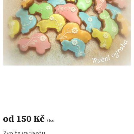
od
150 Kč
/ ks
Měrná
Zvolte variantu