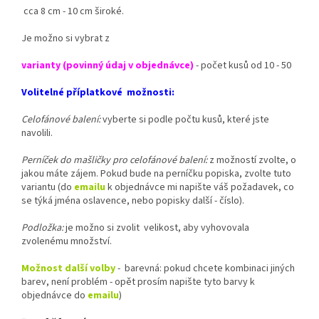
cca 8 cm - 10 cm široké.
Je možno si vybrat z
varianty (povinný údaj v objednávce)
- počet kusů od 10 - 50
Volitelné příplatkové možnosti:
Celofánové balení:
vyberte si podle počtu kusů, které jste
navolili.
Perníček do mašličky pro celofánové balení:
z možností zvolte, o
jakou máte zájem. Pokud bude na perníčku popiska, zvolte tuto
variantu (do
emailu
k objednávce mi napište váš požadavek, co
se týká jména oslavence, nebo popisky další - číslo).
Podložka:
je možno si zvolit velikost, aby vyhovovala
zvolenému množství.
Možnost další volby
- barevná: pokud chcete kombinaci jiných
barev, není problém - opět prosím napište tyto barvy k
objednávce do
emailu
)