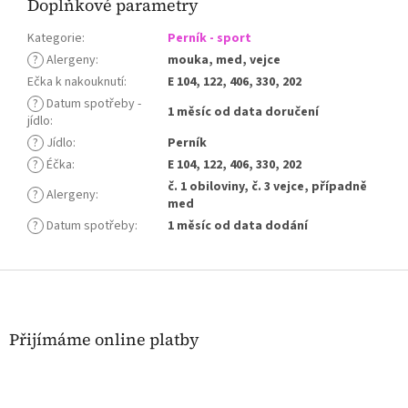
Doplňkové parametry
Kategorie
:
Perník - sport
?
Alergeny
:
mouka, med, vejce
Ečka k nakouknutí
:
E 104, 122, 406, 330, 202
?
Datum spotřeby -
1 měsíc od data doručení
jídlo
:
?
Jídlo
:
Perník
?
Éčka
:
E 104, 122, 406, 330, 202
č. 1 obiloviny, č. 3 vejce, případně
?
Alergeny
:
med
?
Datum spotřeby
:
1 měsíc od data dodání
Z
á
p
a
Přijímáme online platby
t
í